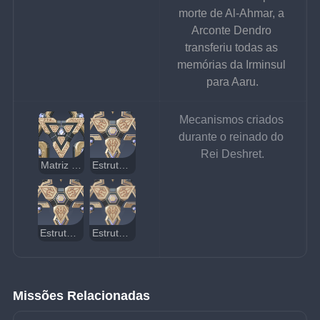
morte de Al-Ahmar, a 
Arconte Dendro 
transferiu todas as 
memórias da Irminsul 
para Aaru.
Mecanismos criados 
durante o reinado do 
Rei Deshret.
Matriz de Controle Semi-perpétua
Estrutura Elementar: Prospector
Estrutura Elementar: Remodelador
Estrutura Elementar: Repulsor
Missões Relacionadas