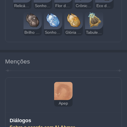
Relicário da Verdade
Sonhos Dourados
Flor do Paraíso Perdido
Crônicas do Pavilhão do Deserto
Eco do Poder Escaldante
Brilho Remanescente do Poder Escaldante
Sonho do Poder Escaldante
Glória Passada do Poder Escaldante
Tabuleta da Areia Escarlate
Menções
Apep
Diálogos