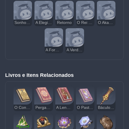
Sonho Dourado
A Elegia de Bilqis
Retorno
O Rei Deshret e os Três Magos
O Akasha Pulsa, a Chama Kalpa se Ergue
A Forma se Desfaz, os Cinco Agregados se Transformam
A Verdade entre as Páginas de Purana
Livros e Itens Relacionados
O Conto de Ayn Al-Ahmar
Pergaminho da Canção Fluente
A Lenda de Shiruyeh e Shirin
O Pastor e a Garrafa Mágica
Báculo das Areias Escarlates