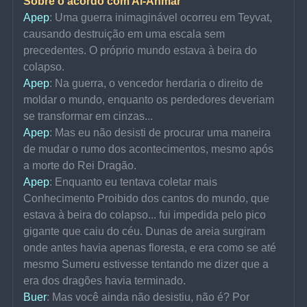
Sobre o acordo com Al-Ahmar
Apep
: Uma guerra inimaginável ocorreu em Teyvat, 
causando destruição em uma escala sem 
precedentes. O próprio mundo estava à beira do 
colapso.
Apep
: Na guerra, o vencedor herdaria o direito de 
moldar o mundo, enquanto os perdedores deveriam 
se transformar em cinzas...
Apep
: Mas eu não desisti de procurar uma maneira 
de mudar o rumo dos acontecimentos, mesmo após 
a morte do Rei Dragão.
Apep
: Enquanto eu tentava coletar mais 
Conhecimento Proibido dos cantos do mundo, que 
estava à beira do colapso... fui impedida pelo pico 
gigante que caiu do céu. Dunas de areia surgiram 
onde antes havia apenas floresta, e era como se até 
mesmo Sumeru estivesse tentando me dizer que a 
era dos dragões havia terminado.
Buer
: Mas você ainda não desistiu, não é? Por 