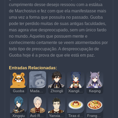
cumprimento desse desejo ressoou com a estátua 
de Marchosius e fez com que ela manifestasse mais 
uma vez a forma que possuíra no passado. Guoba 
pode ter perdido muitas de suas antigas faculdades, 
mas agora vive despreocupado, sem um único fardo 
no mundo. Aqueles que possuem mente e 
conhecimento certamente se veem atormentados por 
todo tipo de preocupação. A despreocupação de 
Guoba hoje é a prova de que ele está em paz.
Entradas Relacionadas:
Guoba
Madame Ping
Zhongli
Xiangling
Keqing
Xingqiu
Avó Ruoxin
Yanxiao Sorridente
Tiras de Três Sabores
Frango de Pimenta de Jueyun