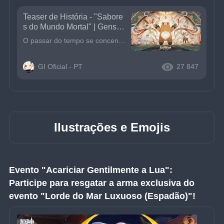
Teaser de História - "Sabore
s do Mundo Mortal" | Genshi
n Impact
O passar do tempo se concentra na ponta do hashi, e as mudanças da natureza no jarro de vinho. Com a história do passado falamos sobre o agora, onde centenas de anos passam em um piscar de olhos.A fum
GI Oficial - PT
27 847
Ilustrações e Emojis
Evento "Acariciar Gentilmente a Lua": 
Participe para resgatar a arma exclusiva do 
evento "Lorde do Mar Luxuoso (Espadão)"!