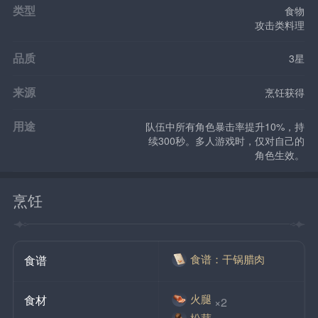
类型
食物
攻击类料理
品质
3星
来源
烹饪获得
用途
队伍中所有角色暴击率提升10%，持
续300秒。多人游戏时，仅对自己的
角色生效。
烹饪
食谱：干锅腊肉
食谱
火腿
食材
×2
松茸