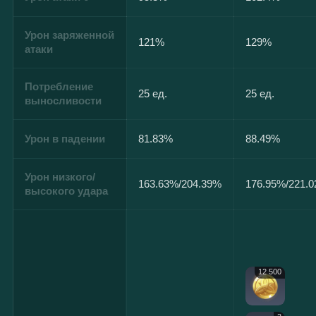
Урон заряженной
121%
129%
атаки
Потребление
25 ед.
25 ед.
выносливости
Урон в падении
81.83%
88.49%
Урон низкого/
163.63%/204.39%
176.95%/221.
высокого удара
12 500