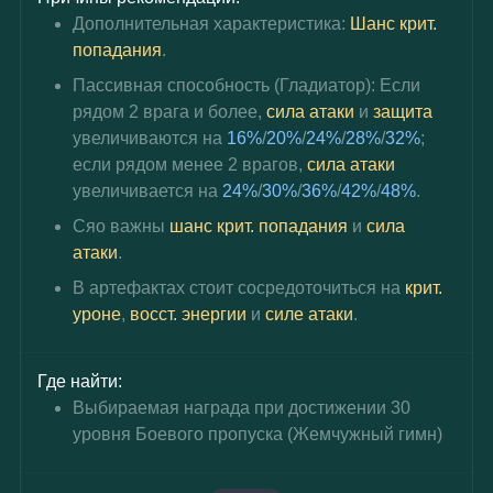
Дополнительная характеристика: 
Шанс крит. 
попадания
.
Пассивная способность (Гладиатор): 
Если 
рядом 2 врага и более, 
сила атаки
 и 
защита 
увеличиваются на 
16%
/
20%
/
24%
/
28%
/
32%
; 
если рядом менее 2 врагов, 
сила атаки
увеличивается на 
24%
/
30%
/
36%
/
42%
/
48%
.
Сяо важны 
шанс крит. попадания
 и 
сила 
атаки
.
В артефактах стоит сосредоточиться на 
крит. 
уроне
,
 восст. энергии
 и 
силе атаки
.
Где найти:
Выбираемая награда при достижении 30 
уровня Боевого пропуска (Жемчужный гимн)