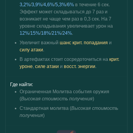
3,2%
/
3,9%
/
4,6%
/
5,3%
/
6%
 в течение 6 сек. 
Эффект может складываться до 7 раз и 
возникает не чаще чем раз в 0,3 сек. На 7 
уровне складывания увеличивает урон на 
12%
/
15%
/
18%
/
21%
/
24%
.
Увеличит важный 
шанс крит. попадания
 и 
силу атаки
.
В артефактах стоит сосредоточиться на 
крит. 
уроне
, 
силе атаки
 и
 восст. энергии
.
Где найти:
Ограниченная Молитва события оружия 
(
Высокая стоимость получения
)
Стандартная молитва (
Высокая стоимость 
получения
)