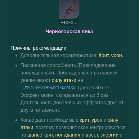
Черногорская пика
Черногорская пика
Причины рекомендации:
Дополнительная характеристика: 
Крит. урон
.
Пассивная способность (Преследование 
побеждённых): Побеждённые противники 
увеличивают 
силу атаки
 на 
12%
/
15%
/
18%
/
21%
/
24%
. Длится 30 сек. 
Эффект может складываться до 3 раз. 
Длительность добавочных эффектов друг от 
друга не зависит.
Копьё даст необходимые 
крит. урон
 и 
силу 
атаки
, поэтому позволит сконцентрироваться 
на 
шансе крит. попадания 
и 
восст. энергии 
в 