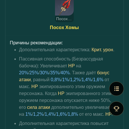
Посох Хомы
Посох Хомы
Причины рекомендации:
Дополнительная характеристика: 
Крит. урон
.
Пассивная способность (Безрассудная 
бабочка): Увеличивает 
HP
 на 
20%
/
25%
/
30%
/
35%
/
40%
. Также даёт 
бонус 
атаки
, равный 
0,8%
/
1%
/
1,2%
/
1,4%
/
1,6%
 от 
макс. 
HP
 экипированного этим оружием 
персонажа. Когда 
HP
 экипированного этим 
оружием персонажа опускается ниже 50%, 
его 
сила атаки
 дополнительно увеличивается 
на 
1%
/
1,2%
/
1,4%
/
1,6%
/
1,8%
 от его макс. 
HP
.
Дополнительная характеристика повысит 