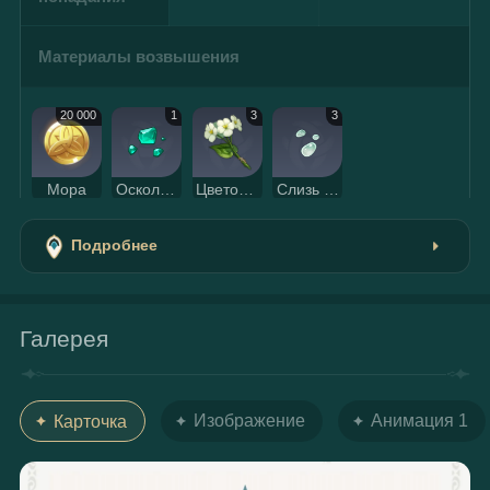
Материалы возвышения
20 000
1
3
3
Мора
Осколок бирюзы Вайюда
Цветок цинсинь
Слизь слайма
Подробнее
Галерея
Изображение
Анимация 1
Карточка