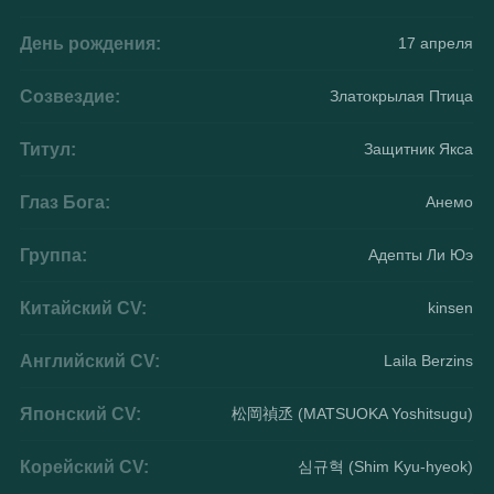
День рождения:
17 апреля
Созвездие:
Златокрылая Птица
Титул:
Защитник Якса
Глаз Бога:
Анемо
Группа:
Адепты Ли Юэ
Китайский CV:
kinsen
Английский CV:
Laila Berzins
Японский CV:
松岡禎丞 (MATSUOKA Yoshitsugu)
Корейский CV:
심규혁 (Shim Kyu-hyeok)