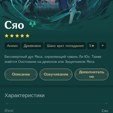
Сяо
Анемо
Древковое
Шанс крит. попадания
5★
Бессмертный дух Якса, охраняющий гавань Ли Юэ. Также 
зовётся Охотником на демонов или Защитником Якса.
Дополнитель
Описание
Озвучивание
но
Характеристики
Имя:
Сяо