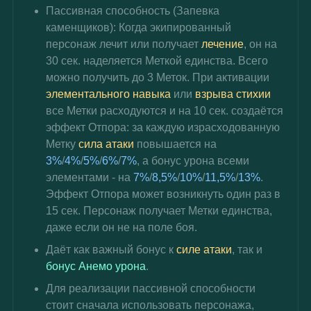
Пассивная способность (Запевка 
каменщиков): Когда экипированный 
персонаж лечит или получает 
лечение
, он на 
30 сек. наделяется Меткой единства. Всего 
можно получить до 3 Меток. При активации 
элементального навыка
 или 
взрыва стихии
все Метки расходуются и на 10 сек. создаётся 
эффект Отпора: за каждую израсходованную 
Метку 
сила атаки
 повышается на 
3%
/
4%
/
5%
/
6%
/
7%
, а бонус урона всеми 
элементами - на 
7%
/
8,5%
/
10%
/
11,5%
/
13%
. 
Эффект Отпора может возникнуть один раз в 
15 сек. Персонаж получает Метки единства, 
даже если он не на поле боя.
Даёт как важный 
бонус к 
силе атаки
, так и 
бонус Анемо урона
.
Для реализации пассивной способности 
стоит сначала использовать персонажа, 