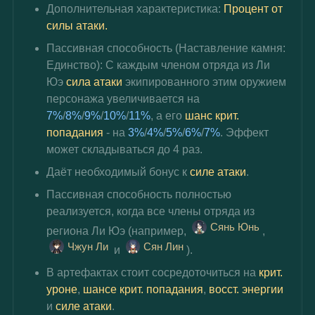
Дополнительная характеристика: 
Процент от 
силы атаки.
Пассивная способность (Наставление камня: 
Единство): С каждым членом отряда из Ли 
Юэ 
сила атаки
 экипированного этим оружием 
персонажа увеличивается на 
7%
/
8%
/
9%
/
10%
/
11%
, а его 
шанс крит. 
попадания
 - на 
3%
/
4%
/
5%
/
6%
/
7%
. Эффект 
может складываться до 4 раз.
Даёт необходимый 
бонус к 
силе атаки
.
Пассивная способность полностью 
реализуется, когда все члены отряда из 
Сянь Юнь
региона Ли Юэ (например, 
, 
Чжун Ли
Сян Лин
 и 
).
В артефактах стоит сосредоточиться на 
крит. 
уроне
, 
шансе крит. попадания
, 
восст. энергии
и 
силе атаки
.