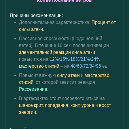
Копьё послания ветров
Причины рекомендации:
Дополнительная характеристика: 
Процент от 
силы атаки
.
Пассивная способность (Недошедший 
ветер): В течение 10 сек. после активации 
элементальной реакции
сила атаки
повысится на 
12%
/
15%
/
18%
/
21%
/
24%
, 
мастерство стихий
 – на 
48
/
60
/
72
/
84
/
96
 ед.
Повысит важную 
силу атаки
 и 
мастерство 
стихий
, от которой зависит реакция 
Рассеивание
.
В артефактах стоит сосредоточиться на 
шансе крит. попадания
, 
крит. уроне 
и
 восст. 
энергии
.