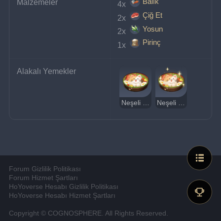
Balık
Malzemeler
4x 
Çiğ Et
2x 
Yosun
2x 
Pirinç
1x 
Alakalı Yemekler
Neşeli Kedi Tabağı
Neşeli Kedi Tabağı (Lezzetli)
Forum Gizlilik Politikası
Forum Hizmet Şartları
HoYoverse Hesabı Gizlilik Politikası
HoYoverse Hesabı Hizmet Şartları
Copyright © COGNOSPHERE. All Rights Reserved.