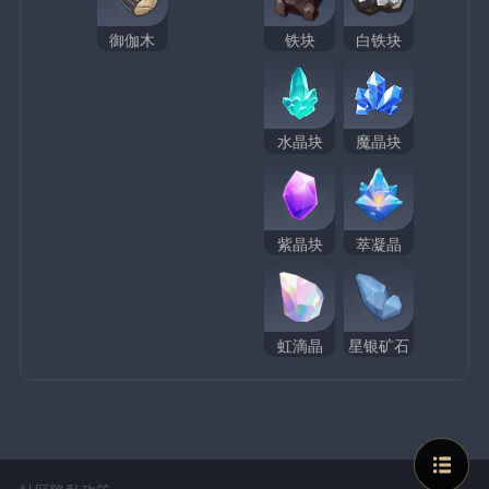
御伽木
铁块
白铁块
水晶块
魔晶块
紫晶块
萃凝晶
虹滴晶
星银矿石