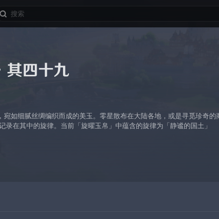
·其四十九
，宛如细腻丝绸编织而成的美玉。零星散布在大陆各地，或是寻觅珍奇的
原记录在其中的旋律。当前「旋曜玉帛」中蕴含的旋律为「静谧的国土」