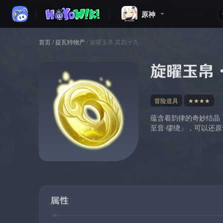
原神
首页
/
提瓦特物产
/
旋曜玉帛·其四十九
旋曜玉帛
冒险道具
★★★★
蕴含着韵律的奇妙结晶
至音·缪绕」，可以还
属性