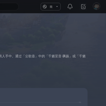
简
商人手中。通过「尘歌壶」中的「千籁至音·飖扬」或「千籁