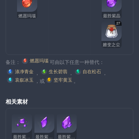
燃愿玛瑙
最胜紫晶
27
嬗变之尘
燃愿玛瑙
备注：
可由以下任意一种替代：
涤净青金
生长碧翡
自在松石
，
，
，
哀叙冰玉
坚牢黄玉
，或
。
相关素材
最胜紫晶碎屑
最胜紫晶断片
最胜紫晶块