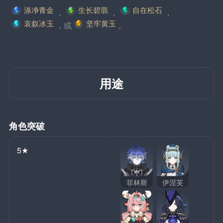
涤净青金
生长碧翡
自在松石
，
，
，
哀叙冰玉
坚牢黄玉
，或
。
用途
角色突破
5★
菲林斯
伊涅芙