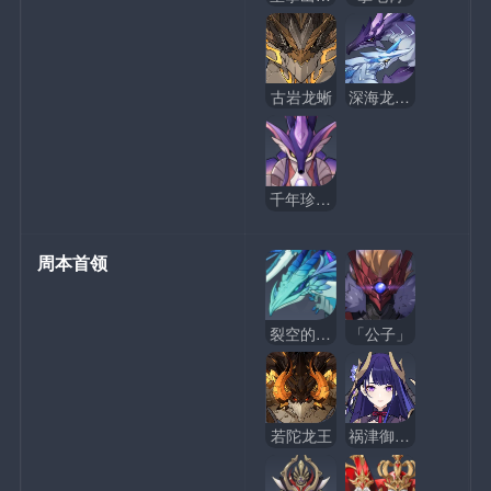
古岩龙蜥
深海龙蜥之群
千年珍珠骏麟
周本首领
裂空的魔龙
「公子」
若陀龙王
祸津御建鸣神命