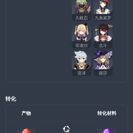
久岐忍
九条裟罗
菲谢尔
北斗
雷泽
丽莎
转化
产物
转化材料