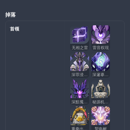
掉落
首领
无相之雷
雷音权现
深罪浸礼者
深邃摹结株 · I型
深黯魇语之主
秘源机兵 · 构型械
重拳出击鸭
掣电树