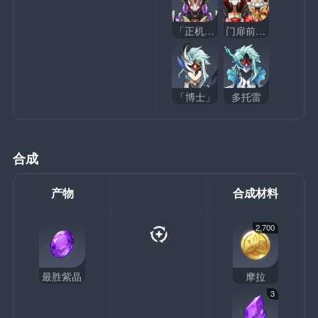
「正机之神」
门扉前的弈局
「博士」
多托雷
合成
产物
合成材料
2,700
最胜紫晶
摩拉
3