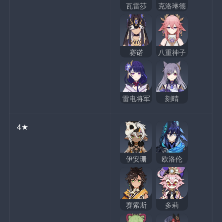
瓦雷莎
克洛琳德
赛诺
八重神子
雷电将军
刻晴
4★
伊安珊
欧洛伦
赛索斯
多莉