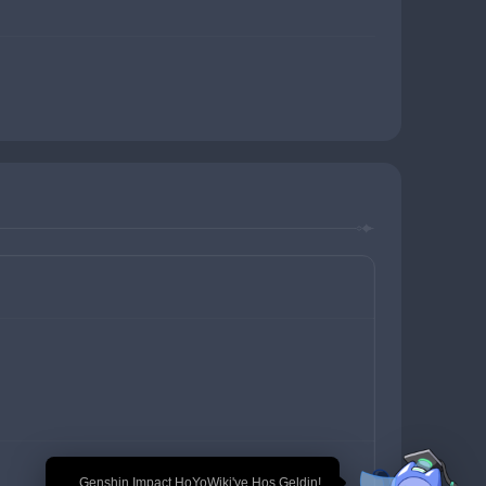
🎉 Genshin Impact HoYoWiki'ye Hoş Geldin!