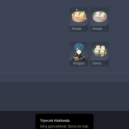
Kristal Karides (Lezzetli)
Kristal Karides (Tuhaf)
Xingqiu
Deniz Bohçaları
Yiyecek Hakkında
Giriş güncellendi. Buna bir bak.