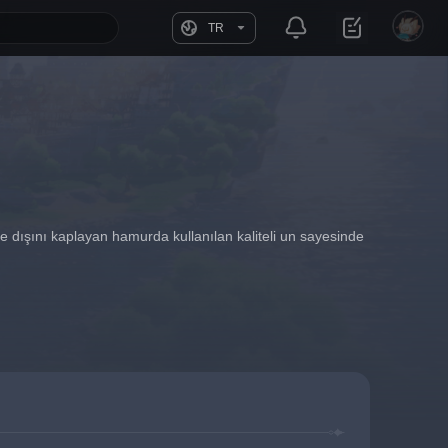
TR
ve dışını kaplayan hamurda kullanılan kaliteli un sayesinde 