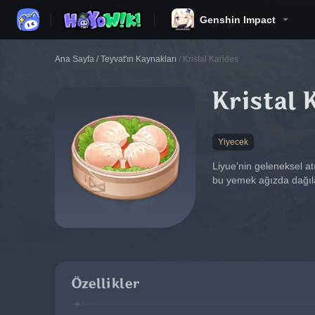
Genshin Impact
Ana Sayfa
/
Teyvat'ın Kaynakları
/
Kristal Karides
Kristal 
Yiyecek
Liyue'nin geleneksel at
bu yemek ağızda dağıla
Özellikler