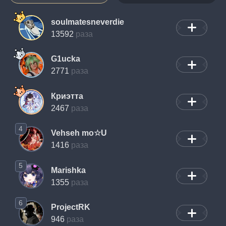
soulmatesneverdie
13592
раза
G1ucka
2771
раза
Криэтта
2467
раза
4
Vehseh mo☆U
1416
раза
5
Marishka
1355
раза
6
ProjectRK
946
раза