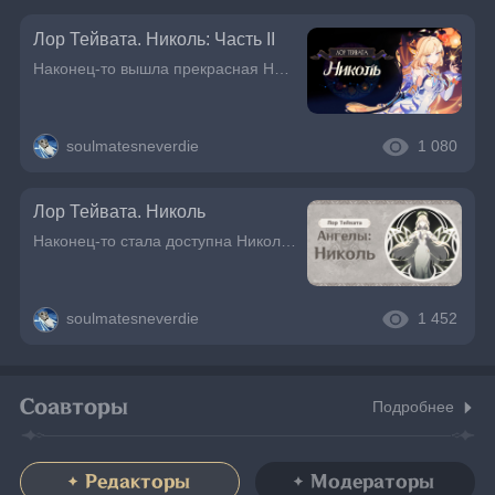
Лор Тейвата. Николь: Часть II
Наконец-то вышла прекрасная Николь, поэтому предлагаю узнать о ней больше. Пост разделён на две части, первую часть можно прочитать тут: Лор Тейвата. Николь 20.05.2026
soulmatesneverdie
1 080
Лор Тейвата. Николь
Наконец-то стала доступна Николь. Давайте узнаем о ней больше. Для удобства пост будет разделён на две части.Николь является одной из самых младших ангелов, которая всегда купилась в любви своих сестё
soulmatesneverdie
1 452
Соавторы
Подробнее
Редакторы
Модераторы