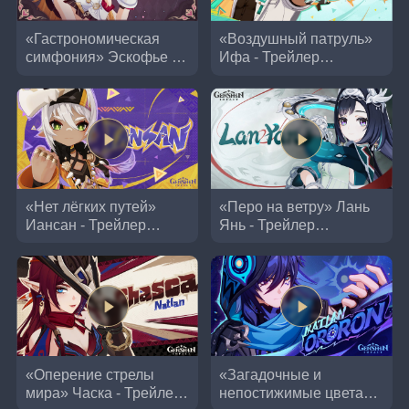
«Гастрономическая
«Воздушный патруль»
симфония» Эскофье -
Ифа - Трейлер
Трейлер персонажа |
персонажа | Genshin
Genshin Impact
Impact
«Нет лёгких путей»
«Перо на ветру» Лань
Иансан - Трейлер
Янь - Трейлер
персонажа | Genshin
персонажа | Genshin
Impact
Impact
«Оперение стрелы
«Загадочные и
мира» Часка - Трейлер
непостижимые цвета»