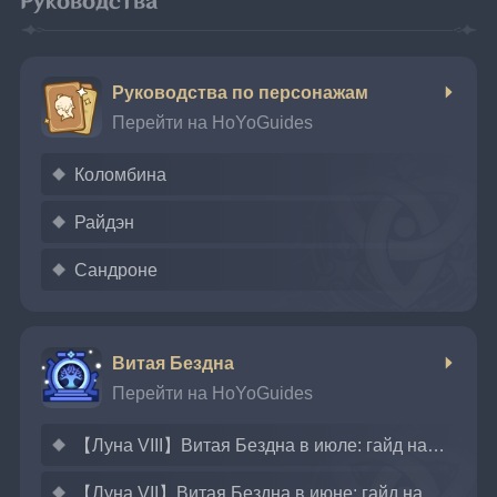
Руководства
Руководства по персонажам
Перейти на HoYoGuides
Коломбина
Райдэн
Сандроне
Витая Бездна
Перейти на HoYoGuides
【Луна VIII】Витая Бездна в июле: гайд на прохождение 12-го этажа на все звёзды
【Луна VII】Витая Бездна в июне: гайд на прохождение 12-го этажа на все звёзды