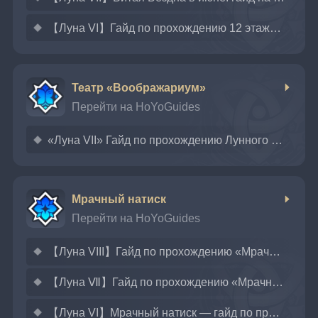
【Луна VI】Гайд по прохождению 12 этажа Витой Бездны на все звёзды — май
Театр «Воображариум»
Перейти на HoYoGuides
«Луна VII» Гайд по прохождению Лунного режима Театра Воображариум июля с полными звездами!
Мрачный натиск
Перейти на HoYoGuides
【Луна VIII】Гайд по прохождению «Мрачного натиска» — Сложность 5
【Луна Ⅶ】Гайд по прохождению «Мрачного натиска» — сложность 5
【Луна VI】Мрачный натиск — гайд по прохождению сложности 5