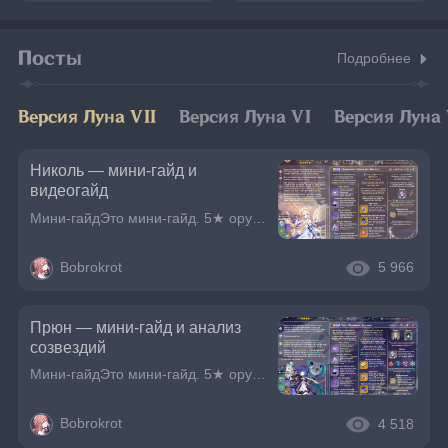
персонажа | Genshin
Оророн - Трейлер
Impact
персонажа | Genshin
Impact
Посты
Подробнее
Версия Луна VII
Версия Луна VI
Версия Луна
Николь — мини-гайд и
видеогайд
Мини-гайдЭто мини-гайд. 5★ оружия не указаны.ВидеогайдАльтернативная ссылка VK ВидеоПриоритет полученияАнализ созвзездий90 ур., 9/10/10 таланты против одного врага 100 ур. с 10% сопротивлением, сабста
Bobrokrot
5 966
Прюн — мини-гайд и анализ
созвездий
Мини-гайдЭто мини-гайд. 5★ оружия не указаны.Анализ созвездий90 ур., 9/9/9 таланты против одного врага 100 ур. с 10% сопротивлением, сабстаты по KQM (20 сабстатов распределены равномерно и ещё 20 опти
Bobrokrot
4 518