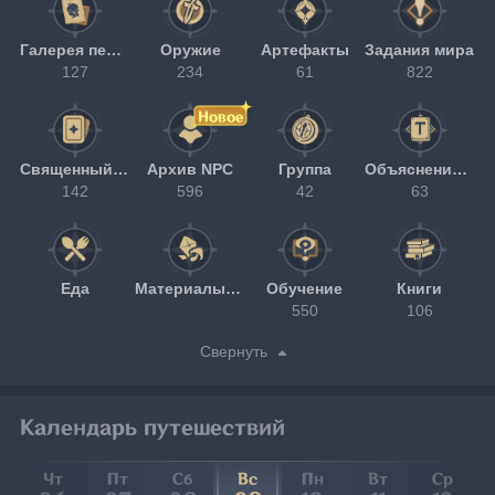
Галерея персонажей
Оружие
Артефакты
Задания мира
127
234
61
822
Новое
Священный призыв семерых
Архив NPC
Группа
Объяснение терминов
142
596
42
63
Еда
Материалы улучшения
Обучение
Книги
550
106
Свернуть
Календарь путешествий
Чт
Пт
Сб
Вс
Пн
Вт
Ср