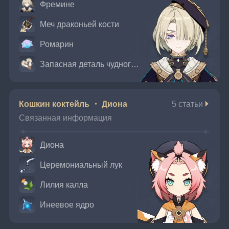
Фремине
Меч драконьей кости
Ромарин
Запасная деталь чудного механизма: Коппелиус
Кошкин коктейль ・ Диона
5 статьи
Связанная информация
Диона
Церемониальный лук
Лилия калла
Инеевое ядро