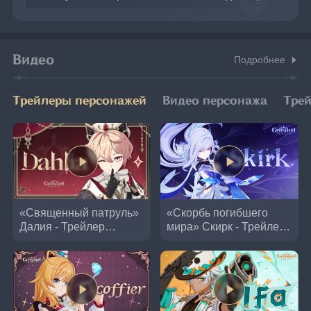
Видео
Подробнее
Трейлеры персонажей
Видео персонажа
Тре
«Священный патруль»
«Скорбь погибшего
Далия - Трейлер
мира» Скирк - Трейлер
персонажа | Genshin
персонажа | Genshin
Impact
Impact