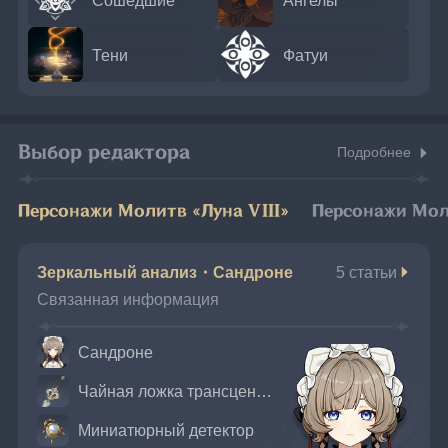
Тени
Фатуи
Выбор редактора
Подробнее
Персонажи Молитв «Луна VIII»
Персонажи Мол
Зеркальный анализ・Сандроне
5 статьи
Связанная информация
Сандроне
Чайная ложка трансцендентности
Миниатюрный детектор