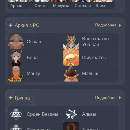
Арлекино
Скирк
Мавуика
Ситлали
Шилонен
Архив NPC
Подробнее
Вашаклахун
Оч-кан
Уба Кан
Бона
Шиукоатль
Манку
Малыш
Группа
Подробнее
Орден Бездны
Альвы
Сошедшие
Ангелы