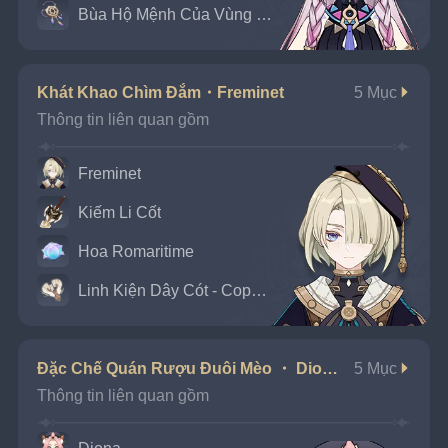
Bùa Hộ Mệnh Của Vùng Đất Bí Ẩn
Khát Khao Chìm Đắm・Freminet
5 Mục
Thông tin liên quan gồm
Freminet
Kiếm Li Cốt
Hoa Romaritime
Linh Kiện Dây Cót - Coppelius
Đặc Chế Quán Rượu Đuôi Mèo ・ Diona
5 Mục
Thông tin liên quan gồm