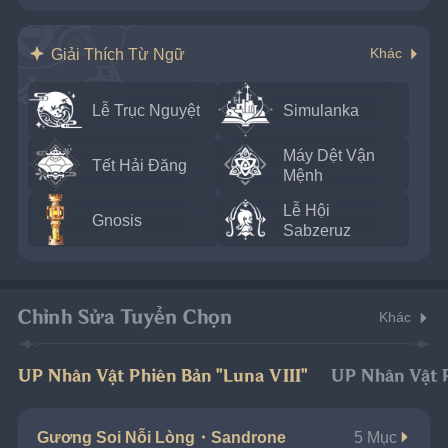
Giải Thích Từ Ngữ
Khác
Lễ Trục Nguyệt
Simulanka
Máy Dệt Vận
Tết Hải Đăng
Mệnh
Lễ Hội
Gnosis
Sabzeruz
Chỉnh Sửa Tuyển Chọn
Khác
UP Nhân Vật Phiên Bản "Luna VIII"
UP Nhân Vật P
Gương Soi Nỗi Lòng・Sandrone
5 Mục