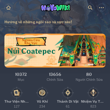
Hướng về những ngôi sao và vực sâu!
10372
13656
80
Mục
Chỉnh Sửa
Người Chỉnh Sửa
Thư Viện Nhân Vật
Vũ Khí
Thánh Di Vật
Nhiệm Vụ Thế Giới
127
234
61
823