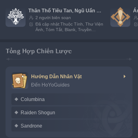
Đặc Tính
Thân Thổ Tiêu Tan, Ngũ Uẩn Chuyển Biến
Á
2 người biên soạn
Đã cập nhật:Thuộc Tính, Thư Viện
Ảnh, Tóm Tắt, Blank, Truyền
Thông
Tổng Hợp Chiến Lược
Hướng Dẫn Nhân Vật
Đến HoYoGuides
Columbina
Raiden Shogun
Sandrone