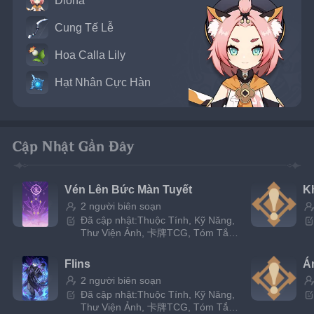
Diona
Cung Tế Lễ
Hoa Calla Lily
Hạt Nhân Cực Hàn
Cập Nhật Gần Đây
Vén Lên Bức Màn Tuyết
K
2 người biên soạn
Đã cập nhật:Thuộc Tính, Kỹ Năng,
Thư Viện Ảnh, 卡牌TCG, Tóm Tắt,
Đặc Tính
Flins
Á
2 người biên soạn
Đã cập nhật:Thuộc Tính, Kỹ Năng,
Thư Viện Ảnh, 卡牌TCG, Tóm Tắt,