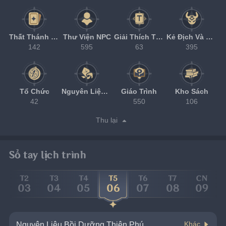
Thất Thánh Triệu Hồi
Thư Viện NPC
Giải Thích Từ Ngữ
Kẻ Địch Và Ma Vật
142
595
63
395
Tổ Chức
Nguyên Liệu Bồi Dưỡng
Giáo Trình
Kho Sách
42
550
106
Thu lại
Sổ tay lịch trình
T2
T3
T4
T5
T6
T7
CN
03
04
05
06
07
08
09
Nguyên Liệu Bồi Dưỡng Thiên Phú
Khác