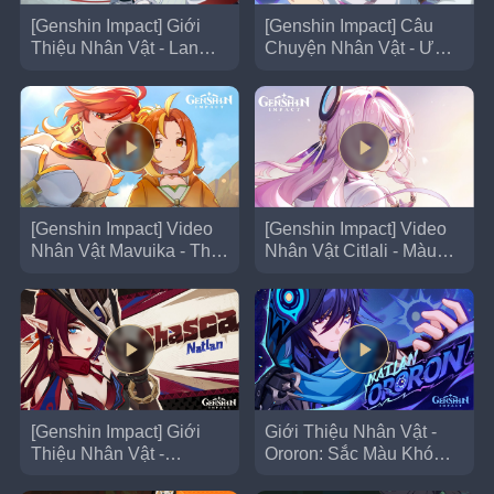
[Genshin Impact] Giới
[Genshin Impact] Câu
Thiệu Nhân Vật - Lan
Chuyện Nhân Vật - Ước
Yan: Lông Vũ Gió Bạc
Nguyện Trong Bình
[Genshin Impact] Video
[Genshin Impact] Video
Nhân Vật Mavuika - Thời
Nhân Vật Citlali - Màu
Gian Xưa Cũ
Sắc Của Cô Ấy
[Genshin Impact] Giới
Giới Thiệu Nhân Vật -
Thiệu Nhân Vật -
Ororon: Sắc Màu Khó
Chasca: Mũi Tên Hòa
Đoán