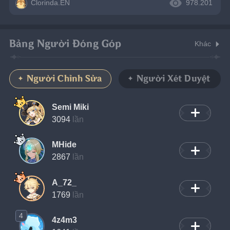
Clorinda.EN
978.201
Bảng Người Đóng Góp
Khác
Người Chỉnh Sửa
Người Xét Duyệt
Semi Miki
3094
lần
MHide
2867
lần
A_72_
1769
lần
4
4z4m3