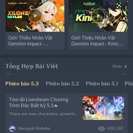
Giải
Giới Thiệu Nhân Vật
Giới Thiệu Nhân Vật
Genshin Impact -
Genshin Impact - Kinich:
Xilonen: Khúc Hành
Cuộc Săn Nảy Lửa
Trình Bùng Cháy
Tổng Hợp Bài Viết
Khác
Phiên bản 5.3
Phiên bản 5.2
Phiên bản 5.1
Phi
Tóm tắt Livestream Chương
Trình Đặc Biệt Kỳ 5.3🔥
There are new characters, powerful weapons, thrilling events, and jaw-dropping surprises await! Don’t miss a moment of the excitement—get ready to dive into this epic update! 🎉🔥Stay Connected! Don’t f
Haruyuki Noheka
426.150