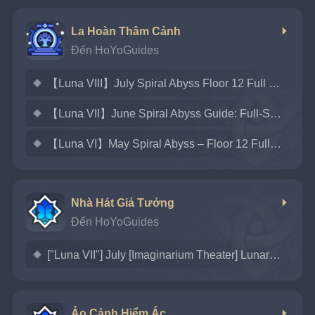
La Hoàn Thâm Cảnh
Đến HoYoGuides
【Luna VIII】July Spiral Abyss Floor 12 Full Stars Guide
【Luna VII】June Spiral Abyss Guide: Full-Star Floor 12 Clear
【Luna VI】May Spiral Abyss – Floor 12 Full Stars Guide
Nhà Hát Giả Tưởng
Đến HoYoGuides
["Luna VII"] July [Imaginarium Theater] Lunar Mode Clearance Guide!
Ảo Cảnh Hiểm Ác