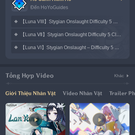
Đến HoYoGuides
【Luna VIII】Stygian Onslaught Difficulty 5 Clear Guide
【Luna Ⅶ】Stygian Onslaught Difficulty 5 Clear Guide
【Luna VI】Stygian Onslaught – Difficulty 5 Clear Guide
Tổng Hợp Video
Khác
Giới Thiệu Nhân Vật
Video Nhân Vật
Trailer P