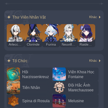
Thư Viện Nhân Vật
Khác
Arlecchino
Clorinde
Furina
Neuvillette
Raiden Shogun
Tổ Chức
Khác
Hội
Viện Khoa Học
Narzissenkreuz
Fontaine
Đội Hắc Ảnh
Tiên Nhân
Marechaussee
Spina di Rosula
Melusine