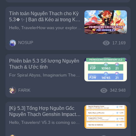
Tính toán Nguyên Thạch cho Kỳ
5.3🍀✨️ | Bạn đã Kéo ai trong Kỳ
5.3? 🔥🔥
Hello, TravelerHow was your exploration in Natlan? This time I will estimate the total Primogems obtained during Version 5.3, and of course these results are not close to accurate and adjust back to y
NOSUP
17.169
Phiên bản 5.3 Số lượng Nguyên
Thạch & Ước tính
For Spiral Abyss, Imaginarium Theater, and Paimon&#39;s Bargains, it depends on each, so feel free to add or subtract according to your capabilities. We will be welcomed back with a festive event, Lan
FARIK
342.948
[Kỳ 5.3] Tổng Hợp Nguồn Gốc
Nguyên Thạch Genshin Impact
Kỳ 5.3
Hello, Travelers! V5.3 is coming soon, bringing a wealth of rewards plus the annual Lantern Rite. Let’s take a look at how many Primogems you can earn in this version!PS: The following Primogem counts