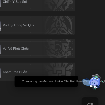
Chiến Ý Sục Sôi
Vũ Trụ Trong Vỏ Quả
Vui Vẻ Phút Chốc
Khám Phá Bí Ẩn
🎉 Chào mừng bạn đến với Honkai: Star Rail HoYoWiki! * Nội dung