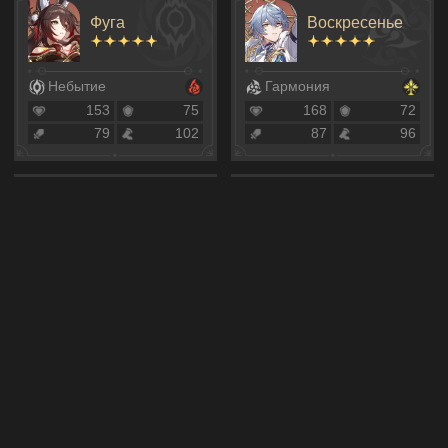
Фуга
Воскресенье
Небытие
Гармония
153
75
168
72
79
102
87
96
Раппа
Моцзэ
Эрудиция
Охота
147
62
110
48
97
96
81
111
Линша
Фэйсяо