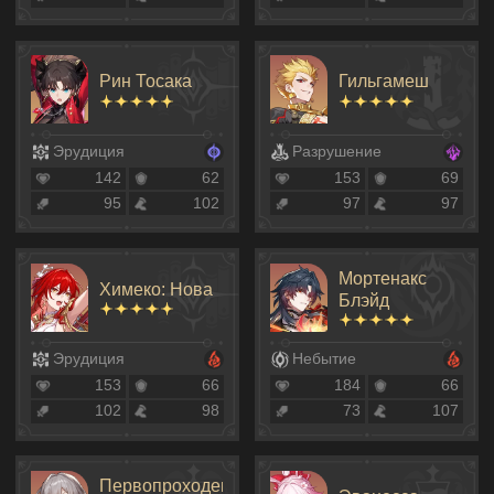
Рин Тосака
Гильгамеш
Эрудиция
Разрушение
142
62
153
69
95
102
97
97
Мортенакс
Химеко: Нова
Блэйд
Эрудиция
Небытие
153
66
184
66
102
98
73
107
Первопроходец