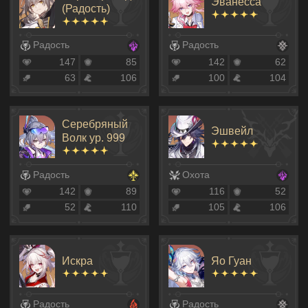
Эванесса
(Радость)
Радость
Радость
147
85
142
62
63
106
100
104
Серебряный
Эшвейл
Волк ур. 999
Радость
Охота
142
89
116
52
52
110
105
106
Искра
Яо Гуан
Радость
Радость