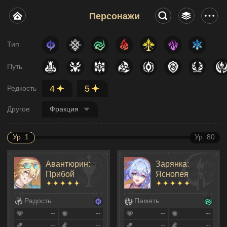
Персонажи
Тип
Путь
4
5
Редкость
Другое
Фракция
Ур. 1
Ур. 80
Авантюрин:
Зарянка:
Прибой
Яснопея
Радость
Память
--
--
--
--
--
--
--
--