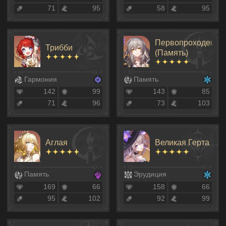
71
95
58
95
Первопроходец
Трибби
(Память)
Гармония
Память
142
99
143
85
71
96
73
103
Аглая
Великая Герта
Память
Эрудиция
169
66
158
66
95
102
92
99