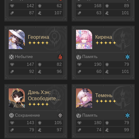
142
62
168
89
87
107
63
101
Георгина
Кирена
Небытие
Память
147
82
190
79
92
96
60
101
Дань Хэн:
Темень
Освободитель
Пустошей
Сохранение
Память
143
105
180
79
79
97
74
99