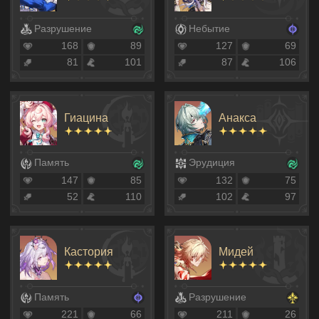
Разрушение
Небытие
168
89
127
69
81
101
87
106
Гиацина
Анакса
Память
Эрудиция
147
85
132
75
52
110
102
97
Кастория
Мидей
Память
Разрушение
221
66
211
26