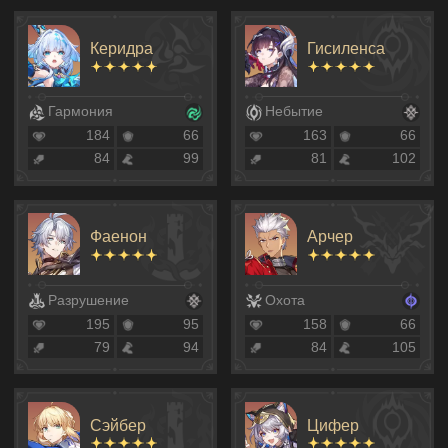
Керидра
Гисиленса
Гармония
Небытие
184
66
163
66
84
99
81
102
Фаенон
Арчер
Разрушение
Охота
195
95
158
66
79
94
84
105
Сэйбер
Цифер