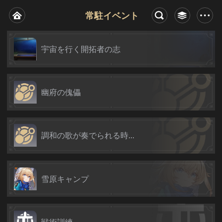
常駐イベント
宇宙を行く開拓者の志
幽府の傀儡
調和の歌が奏でられる時...
雪原キャンプ
戦術訓練