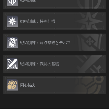
戦術訓練：特殊仕様
戦術訓練：弱点撃破とデバフ
戦術訓練：戦闘の基礎
同心協力