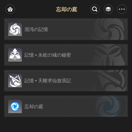
忘却の庭
混沌の記憶
記憶 • 永屹の城の秘密
記憶 • 天艟求仙放浪記
忘却の庭