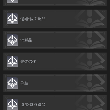
遗器•位面饰品
消耗品
光锥强化
导航
遗器•隧洞遗器