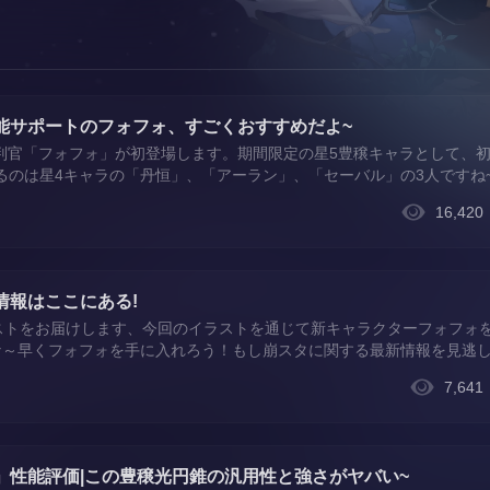
万能サポートのフォフォ、すごくおすすめだよ~
習い判官「フォフォ」が初登場します。期間限定の星5豊穣キャラとして、
のは星4キャラの「丹恒」、「アーラン」、「セーバル」の3人ですね~
体回復/継続回復、頻繁なデバフ解除、全体EP回復、全体攻撃力UPを
16,420
して火力もあげられる優秀なサポートです。
情報はここにある!
ラストをお届けします、今回のイラストを通じて新キャラクターフォフォ
かな～早くフォフォを手に入れろう！もし崩スタに関する最新情報を見逃
攻略をお届けるので、楽しみにしていてくださいね！❤ Version：Chin
7,641
夜」性能評価|この豊穣光円錐の汎用性と強さがヤバい~