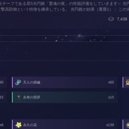
チーフである星5光円錐「驚魂の夜」の性能評価をしていきます～ 光円
攻撃高防御という特徴を継承している。 光円錐の効果（重畳1）： この
畳1「手術後の会話」より4%UPしており、EP回復効率は現在のスターレ
7,438
90
天人の残穢
x65
15
永寿の萌芽
x15
x8
永久の花
x139