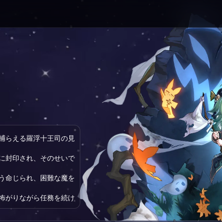
捕らえる羅浮十王司の見
に封印され、そのせいで
う命じられ、困難な魔を
怖がりながら任務を続け