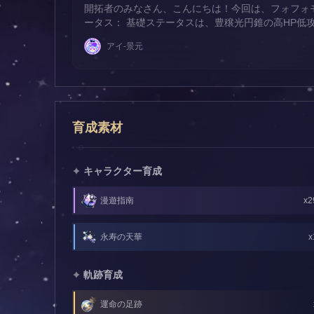
開拓者のみなさん、こんにちは！今回は、フォフォモ
ータス： 基礎ステータスは、豊穣光円錐の高HP低
く3つあります。 EP回復効率が常時12%UP。重
アイ-景元
ステータス。とても寛大な常時数値と言える。
育成素材
キャラクター育成
漫遊指南
x2
永寿の天華
x
軌跡育成
運命の足跡