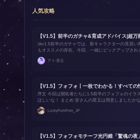
人気攻略
【V1.5】前半のガチャ&育成アドバイス|超
Ver1.5前半のガチャでは、新キャラクターの見
もオススメの存在。今回、一緒にピックアップされる
割と強度は？ フォフォは風属性の豊穣キャラで、全
アイ-景元
の生存性を高めつつ、全体のEPサイクルを最適化
【V1.5】フォフォ丨一枚でわかる！すべての
序文 今回は開拓者たちに1.5前半のフォフォのイ
ほしいな！ まとめ 皆さんの星玉は用意しました
ャンネル登録お願いします~これからもVer1.5の詳細な
LuckyPomPom_JP
【V1.5】フォフォモチーフ光円錐「驚魂の