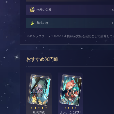
永寿の栄枝
x
豊穣の種
x
※キャラクターレベルMAX & 軌跡全覚醒を前提として計算し
おすすめ光円錐
驚魂の夜
よぉ、ここにい