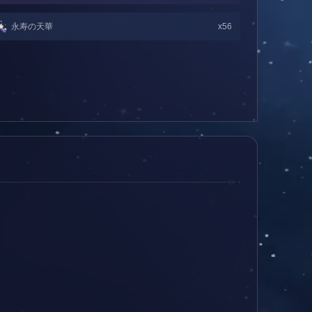
永寿の天華
x56