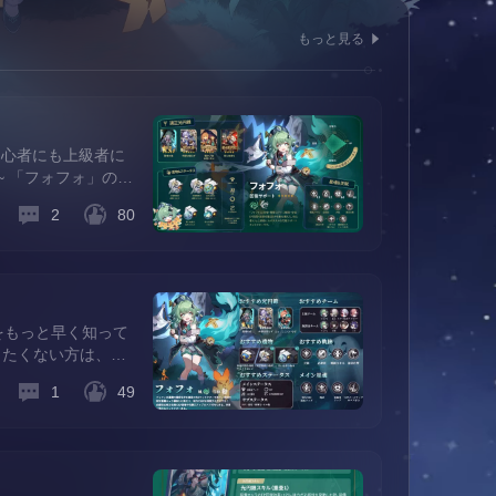
もっと見る
初心者にも上級者に
 「フォフォ」の役
持っています。味方
2
80
をもっと早く知って
したくない方は、チ
ese（CHS）
1
49