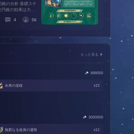
錐の分析 基礎ステ
光円錐の効果は大き
イルでは非常にレアな
4
56
もっと見る
888000
永寿の栄枝
x15
3000000
無窮なる仮身の遺恨
x12