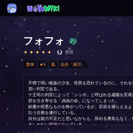
フォフォ
豊穣
豊穣
★5
風
仙舟「羅浮」
不憫で弱い狐族の少女。怪異を恐れているのに、それを
習い判官である。
十王司の判官によって「シッポ」と呼ばれる歳陽を尻尾
邪を引き寄せる「貞凶の命」になってしまった。
妖魔や邪悪なものを怖がっているが、邪祟を捕らえるよ
払う任務を遂行している。
自分は能力不足だと思いながらも、辞める勇気もなく、
るしかない状況になっている。