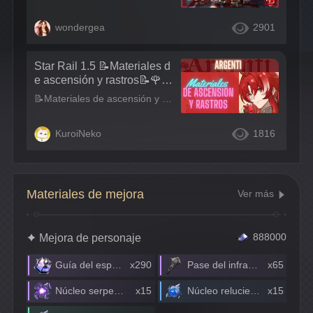
wondergea
2901
Star Rail 1.5 📝Materiales d
e ascensión y rastros📝🌹Ar
genti🌹 | 🚂Honkai Star Rail
📝Materiales de ascensión y rastros📝 🌹Argenti🌹 Dónde conseguir los materiales. Los libros de exp y los créditos se farmean en los Cáliz (oro). Los materiales de los talentos los farmearemos en Cáliz (carmesí)
🚂
KuroiNeko
1816
Materiales de mejora
Ver más
Mejora de personaje
888000
Guía del espíritu viajero
x290
Pase del inframundo
x65
Núcleo serpenteante
x15
Núcleo reluciente
x15