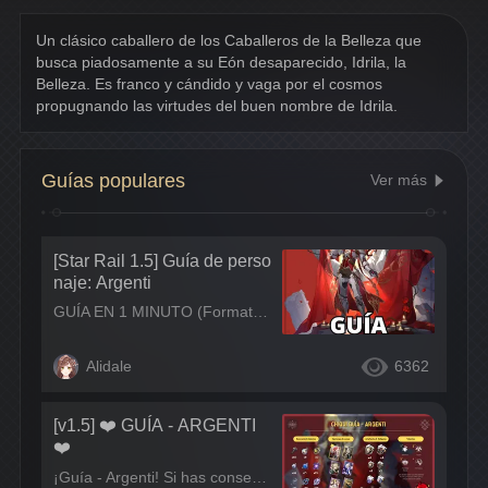
Un clásico caballero de los Caballeros de la Belleza que 
busca piadosamente a su Eón desaparecido, Idrila, la 
Belleza. Es franco y cándido y vaga por el cosmos 
propugnando las virtudes del buen nombre de Idrila.
Guías populares
Ver más
[Star Rail 1.5] Guía de perso
naje: Argenti
GUÍA EN 1 MINUTO (Formato vídeo) Guía de Argenti con los materiales necesarios para subir el nivel y los rastros, conos de luz, artefactos, ornamentos y equipos recomendados para el personaje Argenti
Alidale
6362
[v1.5] ❤️ GUÍA - ARGENTI
❤️
¡Guía - Argenti! Si has conseguido a Argenti pero no sabes por dónde empezar a buildearlo, te dejo por aqui una pequeña guía introductoria al personaje. Esto es una chiqui guía, por tanto no comprende tooooda la información que hay sobre el personaje ni todas sus posibles builds, solo una pequeña introducción para que sepas por donde empezar. ¡Espero que te ayude!