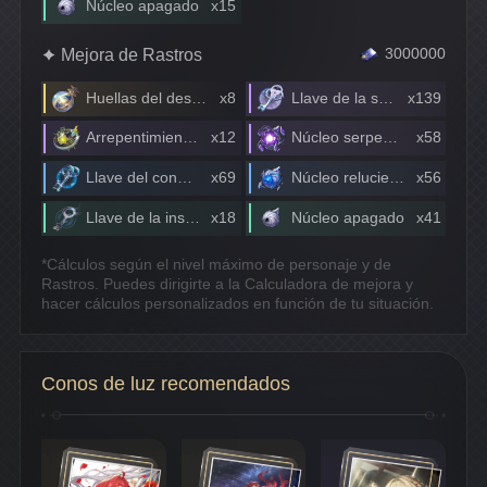
Núcleo apagado
x15
Mejora de Rastros
3000000
Huellas del destino
x8
Llave de la sabiduría
x139
Arrepentimiento del eterno vehículo del alma
x12
Núcleo serpenteante
x58
Llave del conocimiento
x69
Núcleo reluciente
x56
Llave de la inspiración
x18
Núcleo apagado
x41
*Cálculos según el nivel máximo de personaje y de
Rastros. Puedes dirigirte a la Calculadora de mejora y
hacer cálculos personalizados en función de tu situación.
Conos de luz recomendados