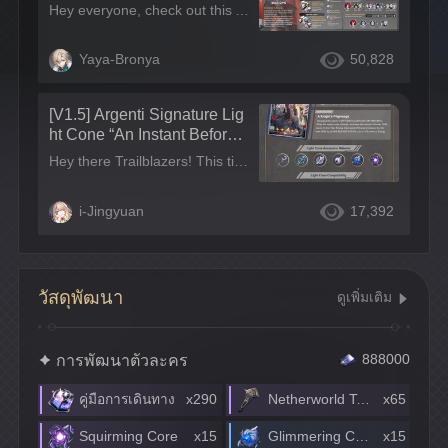
acter Guide
Hey everyone, check out this Argenti character infographic I made! Hope it helps! Leave a comment if it's useful!~ Tips: I'll also be updating this guide in other language regions at the same time, make sure to check out the posts and leave a comment~
Yaya-Bronya
50,828
[V1.5] Argenti Signature Lig
ht Cone “An Instant Before
A Gaze” Strength Review |
Hey there Trailblazers! This time around, we’re doing a strength review of Argenti’s signature Light Cone “An Instant Before A Gaze”~ Light Cone Analysis The Base Stats follow the standard Path of Erudition Light Cone spread of medium HP, high ATK, and low DEF. Permanent 36% CRIT DMG increase, which is the highest CRIT DMG boost among 5-star Light Cones (e.g. I Shall Be My Own Sword increases CRIT DMG by 20%). Light Cone Ability:
Strong Light Cone With Gre
at Value~
i-Jingyuan
17,392
วัสดุพัฒนา
ดูเพิ่มเติม
การพัฒนาตัวละคร
888000
คู่มือการเดินทาง
x290
Netherworld Token
x65
Squirming Core
x15
Glimmering Core
x15