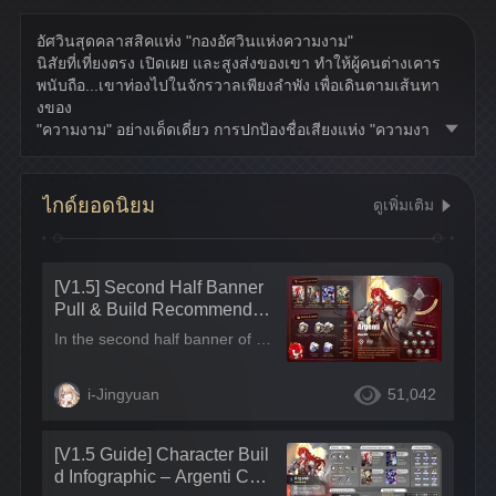
อัศวินสุดคลาสสิคแห่ง "กองอัศวินแห่งความงาม"
นิสัยที่เที่ยงตรง เปิดเผย และสูงส่งของเขา ทำให้ผู้คนต่างเคาร
พนับถือ...เขาท่องไปในจักรวาลเพียงลำพัง เพื่อเดินตามเส้นทา
งของ
"ความงาม" อย่างเด็ดเดี่ยว การปกป้องชื่อเสียงแห่ง "ความงา
ม" ในจักรวาล คือหน้าที่ของ Argenti ซึ่งการจะบรรลุหน้าที่นี้ต้
องอาศัยทั้งความมุ่งมั่น และความสามารถในการหว่านล้อมผู้ค
น
ไกด์ยอดนิยม
ดูเพิ่มเติม
[V1.5] Second Half Banner
Pull & Build Recommendati
ons | AoE DPS God Argenti
In the second half banner of V1.5, we’ll once again get double 5-star banners in Star Rail for Argenti and Silver Wolf! The 4-star companions on the same banner are Skill Point generator Hanya, utility healer Lynx, and S-tier F2P support Asta. The overall pull value of this banner is insane – casual or not, you won’t want to miss it~ In this post, we’ll be focusing on the pull recommendations for Argenti~
+ Triple Support for Maximu
m Value~
i-Jingyuan
51,042
[V1.5 Guide] Character Buil
d Infographic – Argenti Char