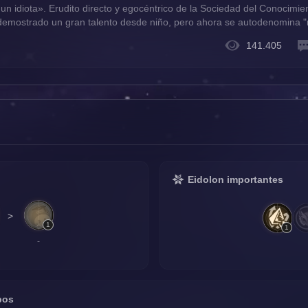
 un idiota». Erudito directo y egocéntrico de la Sociedad del Conocimie
demostrado un gran talento desde niño, pero ahora se autodenomina "
no son exclusivas de los genios, se dedica a difundir el conocimiento e
141.405
idez. Voz en inglés Jordan Paul Haro
Eidolon importantes
>
1
1
-
pos