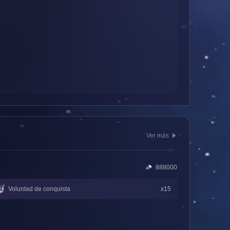
Ver más
888000
Voluntad de conquista
x15