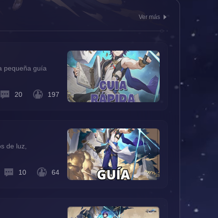
Ver más
na pequeña guía
20
197
s de luz,
10
64