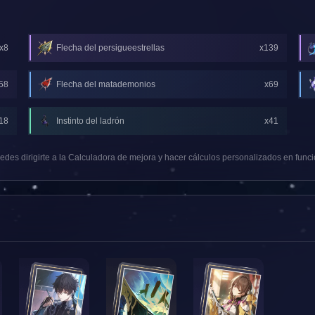
x8
Flecha del persigueestrellas
x139
58
Flecha del matademonios
x69
18
Instinto del ladrón
x41
des dirigirte a la Calculadora de mejora y hacer cálculos personalizados en funció