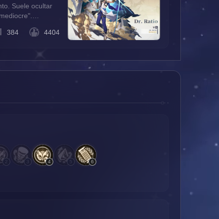
nto. Suele ocultar
mediocre".
n todo el cosmos
384
4404
2
3
4
5
6