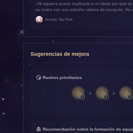
«Ni siquiera puedo explicarle a un idiota por qué es
su rostro con una extraña cabeza de escayola. Ha 
Convencido de que la inteligencia y la creatividad 
Honkai: Star Rail
para curar la persistente enfermedad llamada estup
Sugerencias de mejora
Rastros prioritarios
>
>
8
8
8
-
-
-
Recomendación sobre la formación de equi