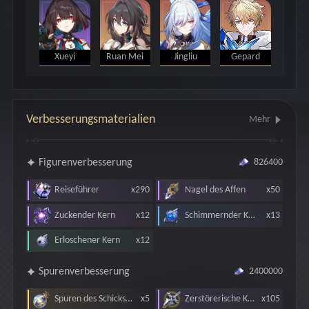
Xueyi
Ruan Mei
Jingliu
Gepard
Verbesserungsmaterialien
Mehr
Figurenverbesserung
826400
Reiseführer
x290
Nagel des Affen
x50
Zuckender Kern
x12
Schimmernder Kern
x13
Erloschener Kern
x12
Spurenverbesserung
2400000
Spuren des Schicksals
x5
Zerstörerische Klinge
x105