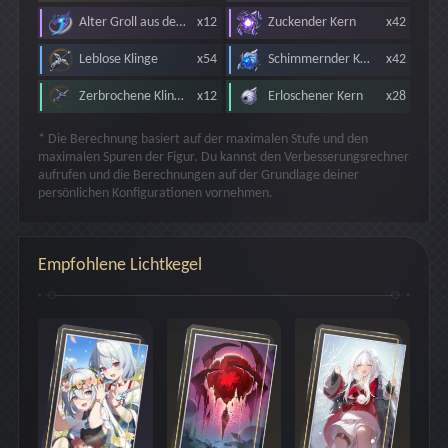
Alter Groll aus der Krise des zerfressenen Planeten
x12
Zuckender Kern
x42
Leblose Klinge
x54
Schimmernder Kern
x42
Zerbrochene Klinge
x12
Erloschener Kern
x28
* Die Berechnung basiert auf der maximalen Stufe und den
maximalen Spuren der Figur. Du kannst den Verbesserungsrechner
aufrufen und die Berechnungen auf der Grundlage deiner
persönlichen Konfigurationen vornehmen.
Empfohlene Lichtkegel