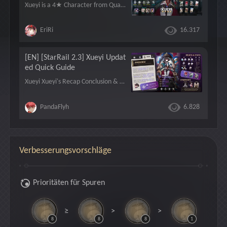
Xueyi is a 4★ Character from Quantum Element who follows the path of Destruction. Xueyi is a DPS and sub-DPS character who strongly focuses on depleting Toughness. Her Ultimate can deplete enemy Toughness while ignoring Weakness Type,
EriRi
16.317
[EN] [StarRail 2.3] Xueyi Updat
ed Quick Guide
Xueyi Xueyi's Recap Conclusion & Credits ✧ Credits: PandaFlyh (wrote the guide), Elwenz (made the design), Honkai Star Rail Wiki (official images) ✧ ✧ Reposting is allowed with credits, however stealing or reproducing Elwenz' design is not authorized
PandaFlyh
6.828
Verbesserungsvorschläge
Prioritäten für Spuren
≥
>
>
8
8
8
1