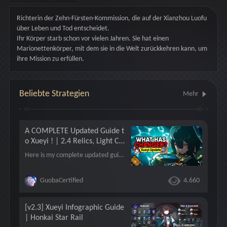
Die Xianzhou Luofu
Richterin der Zehn-Fürsten-Kommission, die auf der Xianzhou Luofu 
über Leben und Tod entscheidet.
Ihr Körper starb schon vor vielen Jahren. Sie hat einen 
Marionettenkörper, mit dem sie in die Welt zurückkehren kann, um 
ihre Mission zu erfüllen.
Beliebte Strategien
Mehr
A COMPLETE Updated Guide t
o Xueyi ! | 2.4 Relics, Light Co
nes, Teams
Here is my complete updated guide to Xueyi ! She is a very unique character with a massive self buff and various attack types. I wanted to update her today for version 2.4 since Apocalyptic Shadow, new teammates, and Super Break all came out after her release in Honkai: Star Rail. I go through her best builds including variations on her super or hyper carry builds, and light cones, as well as teams. She has Super Break now, new hypercarry teams with units like Robin and Sparkle, and maybe even some dual DPS teams. Like and sub if this helped, and have a guoba day!
GuobaCertified
4.660
[v2.3] Xueyi Infographic Guide
| Honkai Star Rail