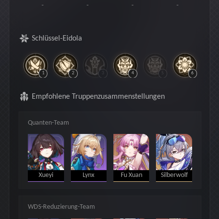
-
-
-
-
Schlüssel-Eidola
1
2
3
4
5
6
Empfohlene Truppenzusammenstellungen
Quanten-Team
Xueyi
Lynx
Fu Xuan
Silberwolf
WDS-Reduzierung-Team