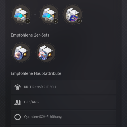
4
2
2
Empfohlene 2er-Sets
Empfohlene Hauptattribute
KRIT-Rate/KRIT-SCH
GES/ANG
Quanten-SCH-Erhöhung