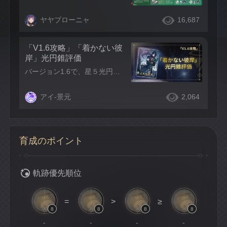
ヤヤブローニャ
16,687
「V1.6攻略」「着かない彼
岸」光円錐評価
バージョン1.6で、星５光円錐「着かない彼岸」の復刻が来ます。これは開拓者の皆様が気になるところでしょう。 「刃」がいる場合、専用光円錐を入手すべきか？ 「刃」がいない場合、この光円錐を入手すべきか？ ほかのキャラに使えるか？ 開拓者の皆様の疑問に答えるために、この攻略では星５専用光円錐「着かない彼岸」の評価をご紹介します。 ——光円錐紹介—— 光円錐ステータス：Lv .MAXの基礎ステータスは1270/582/330です。HPは全ての光円錐において最高レベルです。
アイ-景元
2,064
育成のポイント
軌跡優先順位
=
>
≥
8
8
8
8
-
-
-
-