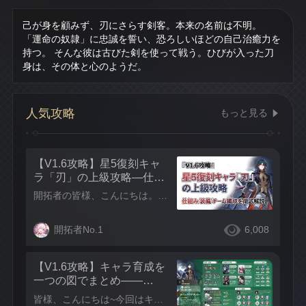
己が身を顧みず、刃にさらす剣客。本来の名前は不明。 
「運命の奴隷」に忠誠を誓い、恐ろしいほどの自己治癒力を
持つ。 そんな彼は古びた剣を使って戦う。ひびが入った刀
身は、その体と心のようだ。
人気攻略
もっと見る
【V1.6攻略】星5復刻キャ
ラ「刃」の上級攻略—仕組
み/装備/チーム編成を徹底解
開拓者の皆様、こんにちは。今回は、刃の上級攻略法について、軌跡、星魂、ビルド、チーム編成の全方位から解説していきたいと思います。 まず結論から キャラクターのポジション——刃は、壊滅の運命を持つ風属性キャラクター。自傷と被ダメージでEPを貯め、高い範囲ダメージを放つことがメインの攻撃方法。自身には回復能力も持っているので、メイン火力とサブ火力の両方に適したアタッカーである。 星魂の結論——
説
開拓者No.1
6,008
【V1.6攻略】キャラ育成を
一つの図でまとめ——
「刃」育成攻略
皆様、こんにちは~今回はキャラクター刃の一つの図でまとめを紹介します。このキャラの使い方を早めに理解していただければ幸いです~コメント欄の書き込みを待っていますね~ ヒント：この攻略はほかの言語のページでも更新しますので、気軽に読んでコメントしてくれると嬉しいですよ～ CN|TW|EN|KR|RU