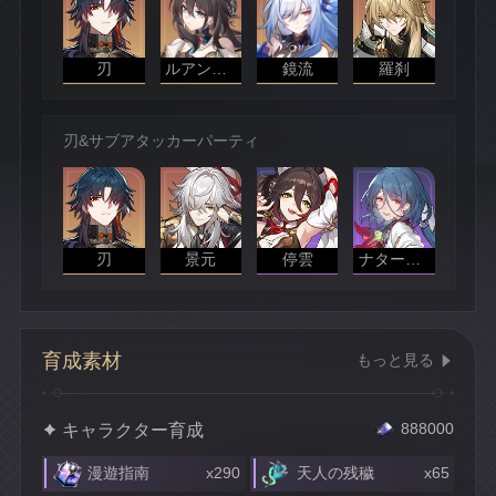
刃
ルアン・メェイ
鏡流
羅刹
刃&サブアタッカーパーティ
刃
景元
停雲
ナターシャ
育成素材
もっと見る
キャラクター育成
888000
漫遊指南
x290
天人の残穢
x65