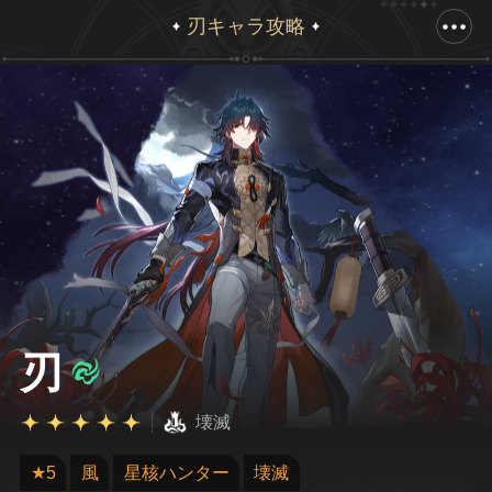
刃キャラ攻略
下へスクロールするとフル画像を表示
刃
壊滅
★5
風
星核ハンター
壊滅