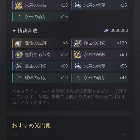
永寿の栄枝
x15
永寿の天華
x15
永寿の萌芽
x15
軌跡育成
3000000
運命の足跡
x8
浄世の刃切
x139
無窮なる仮身の遺恨
x12
永寿の栄枝
x58
無生の刃切
x69
永寿の天華
x56
破砕の刃切
x18
永寿の萌芽
x41
※キャラクターレベルMAX & 軌跡全覚醒を前提として計算
しています。育成計算機では個人の状況に合わせて計算す
ることができます。
おすすめ光円錐