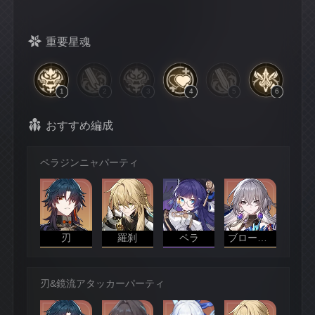
重要星魂
1
2
3
4
5
6
おすすめ編成
ペラジンニャパーティ
刃
羅刹
ペラ
ブローニャ
刃&鏡流アタッカーパーティ