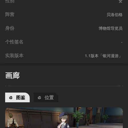
性别
女
阵营
贝洛伯格
身份
博物馆导览员
个性签名
-
实装版本
1.1版本「银河漫游」
画廊
图鉴
位置