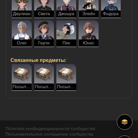
Джулиан
Света
Джошуа
Элейн
Фидора
Олег
Герти
Пик
Юнис
Связанные предметы:
Посылка для Пика
Посылка для Юнис
Посылка с неразборчиво записанным получателем
Политика конфиденциальности сообщества
Пользовательское соглашение сообщества