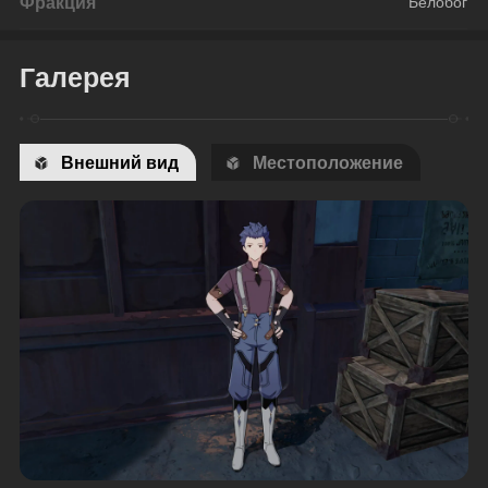
Фракция
Белобог
Галерея
Внешний вид
Местоположение