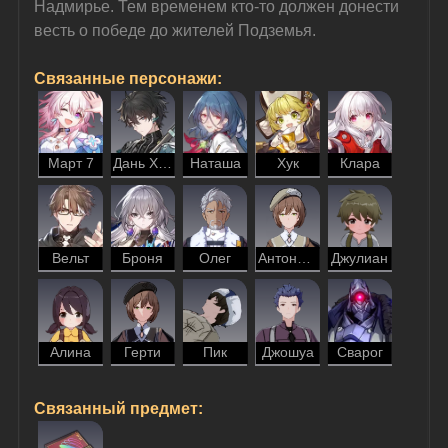
Надмирье. Тем временем кто-то должен донести 
весть о победе до жителей Подземья.
Связанные персонажи:
Март 7
Дань Хэн
Наташа
Хук
Клара
Вельт
Броня
Олег
Антонина
Джулиан
Алина
Герти
Пик
Джошуа
Сварог
Связанный предмет: