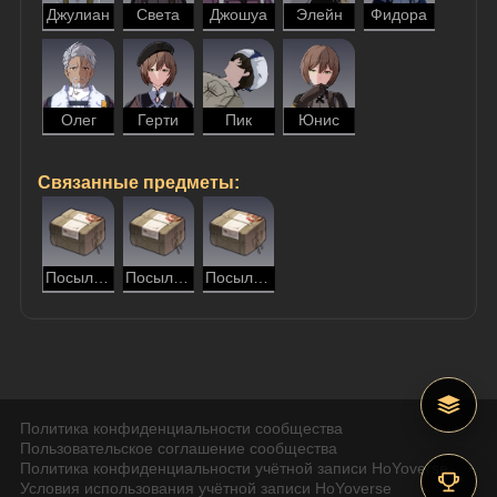
Джулиан
Света
Джошуа
Элейн
Фидора
Олег
Герти
Пик
Юнис
Связанные предметы:
Посылка для Пика
Посылка для Юнис
Посылка с неразборчиво записанным получателем
Политика конфиденциальности сообщества
Пользовательское соглашение сообщества
Политика конфиденциальности учётной записи HoYoverse
Условия использования учётной записи HoYoverse