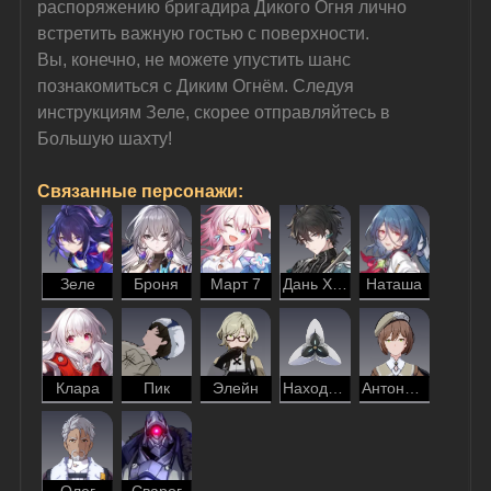
распоряжению бригадира Дикого Огня лично 
встретить важную гостью с поверхности.
Вы, конечно, не можете упустить шанс 
познакомиться с Диким Огнём. Следуя 
инструкциям Зеле, скорее отправляйтесь в 
Большую шахту!
Связанные персонажи:
Зеле
Броня
Март 7
Дань Хэн
Наташа
Клара
Пик
Элейн
Находюша
Антонина