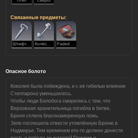
Олег
Сварог
Связанные предметы:
Штифт вагонетки
Колёсная пара вагонетки
Faded Sun
Опасное болото
Коколия была побеждена, и с её гибелью влияние 
Стелларона уменьшилось.
Чтобы люди Белобога смирились с тем, что 
Верховная хранительница погибла в битве, 
Броня сплела благонамеренную ложь.
Зеле поспешила отвести утомлённую Броню в 
Надмирье. Тем временем кто-то должен донести 
весть о победе до жителей Подземья.