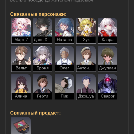
Связанные персонажи:
Март 7
Дань Хэн
Наташа
Хук
Клара
Вельт
Броня
Олег
Антонина
Джулиан
Алина
Герти
Пик
Джошуа
Сварог
Связанный предмет: