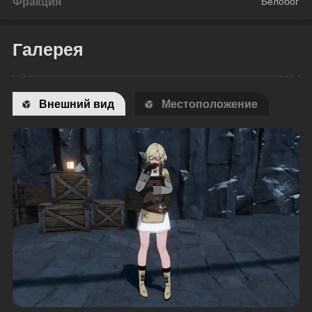
Фракция
Белобог
Галерея
Внешний вид
Местоположение