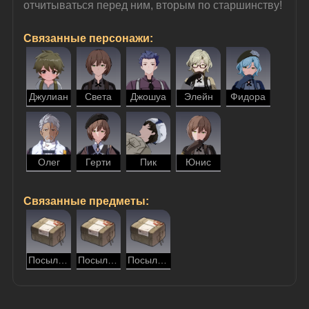
отчитываться перед ним, вторым по старшинству!
Связанные персонажи:
Джулиан
Света
Джошуа
Элейн
Фидора
Олег
Герти
Пик
Юнис
Связанные предметы:
Посылка для Пика
Посылка для Юнис
Посылка с неразборчиво записанным получателем