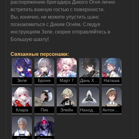
распоряжению бригадира Дикого Огня лично 
встретить важную гостью с поверхности.
Вы, конечно, не можете упустить шанс 
познакомиться с Диким Огнём. Следуя 
инструкциям Зеле, скорее отправляйтесь в 
Большую шахту!
Связанные персонажи:
Зеле
Броня
Март 7
Дань Хэн
Наташа
Клара
Пик
Элейн
Находюша
Антонина