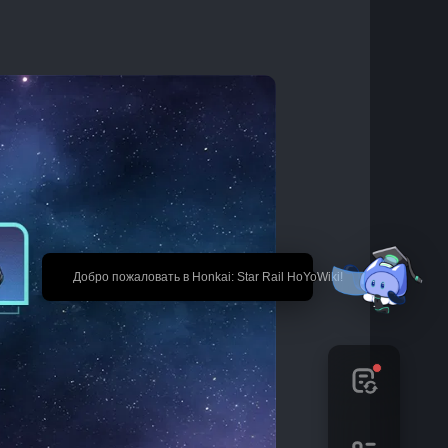
🎉 Добро пожаловать в Honkai: Star Rail HoYoWiki!