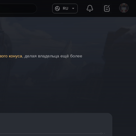
RU
вого конуса
, делая владельца ещё более 