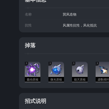
名称
巽风造物
抗性
风属性抗性，风化抵抗
掉落
1
1
1
1
蠢动原核
微光原核
熄灭原核
虚数残
招式说明