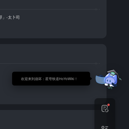
浮」-太卜司
🎉 欢迎来到崩坏：星穹铁道HoYoWiki！