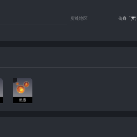
所处地区
仙舟「罗
1
叶
燃素