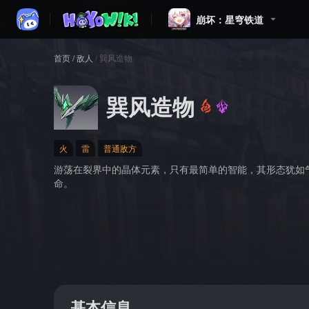
崩坏：星穹铁道
首页
/
敌人
/
巽风造物
巽风造物
火
雷
普通敌方
游荡在裂界中的晶体元素，只有最简单的智能，其形态犹如
命。
基本信息