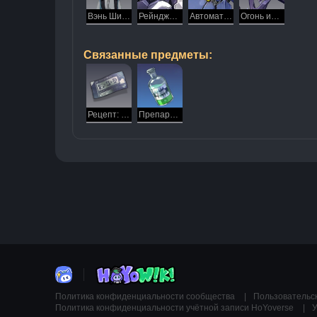
Вэнь Шилин
Рейнджер пустоты: Подавитель
Автоматон-гризли
Огонь из космоса
Связанные предметы:
Рецепт: Препарат «Приятель»
Препарат «Приятель»
Политика конфиденциальности сообщества
Пользовательс
Политика конфиденциальности учётной записи HoYoverse
У