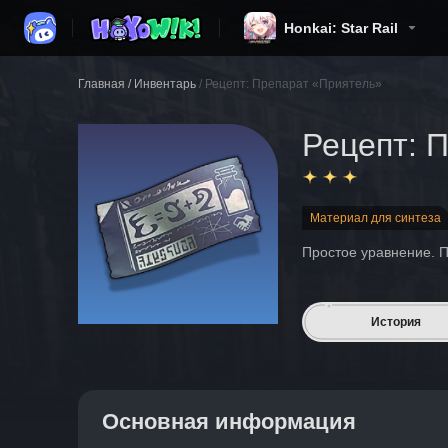
Honkai: Star Rail
Главная
/
Инвентарь
/
Рецепт: Препарат «Приятель»
Рецепт: 
Материал для синтеза
Простое уравнение. П
История
Основная информация