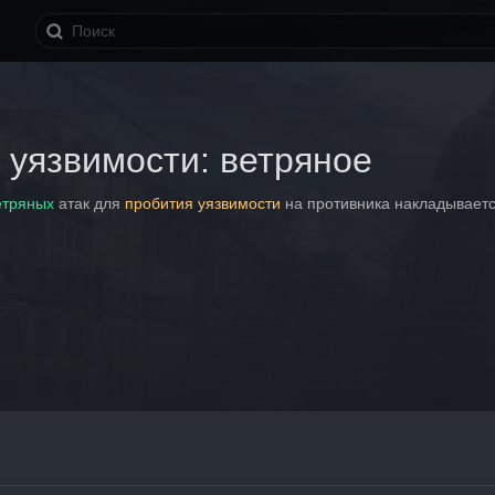
 уязвимости: ветряное
етряных
 атак для 
пробития уязвимости
 на противника накладываетс