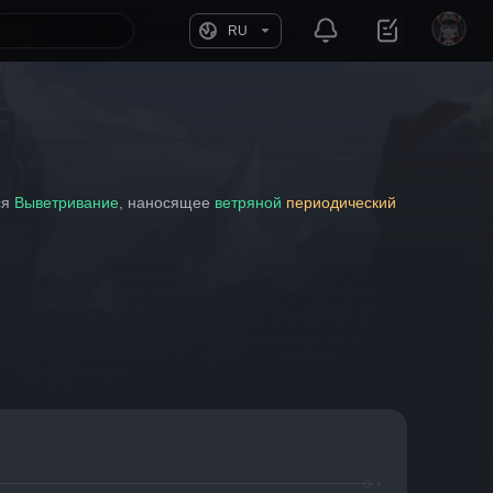
RU
я 
Выветривание
, наносящее 
ветряной
периодический 