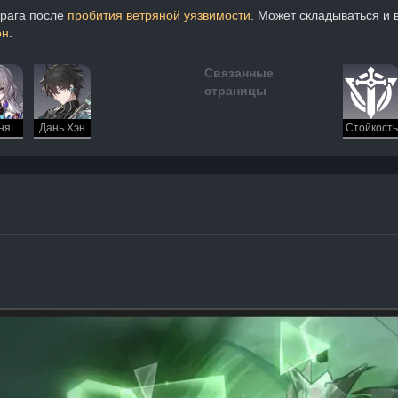
рага после 
пробития ветряной уязвимости
. Может складываться и 
он
.
Связанные
страницы
ня
Дань Хэн
Стойкость