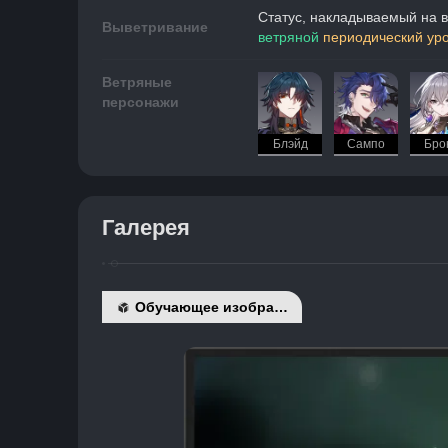
Статус, накладываемый на в
Выветривание
ветряной
периодический ур
Ветряные
персонажи
Блэйд
Сампо
Бро
Галерея
Обучающее изображение