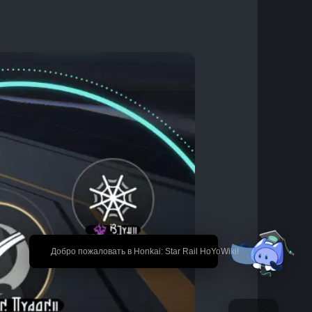
🎉 Добро пожаловать в Honkai: Star Rail HoYoWiki!