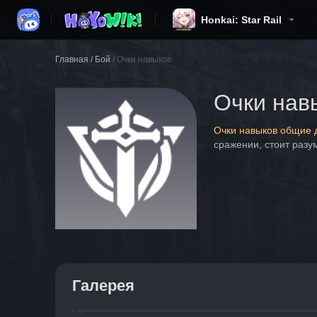
Honkai: Star Rail
Главная
/
Бой
/
Очки навыков
Очки нав
Очки навыков общие д
сражении, стоит разу
Галерея