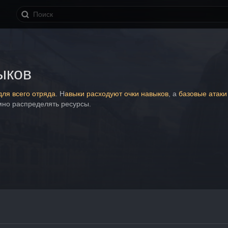
ыков
ля всего отряда
. Н
авыки расходуют очки навыков
, а 
базовые атаки
мно распределять ресурсы.