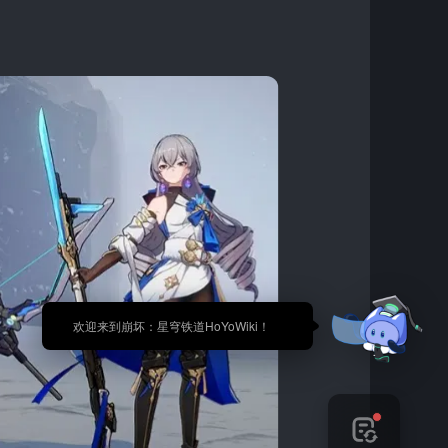
🎉 欢迎来到崩坏：星穹铁道HoYoWiki！