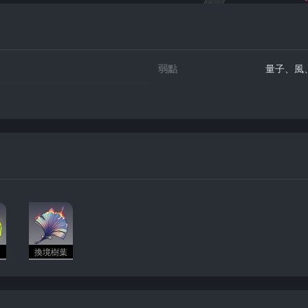
弱點
量子、風
涎
換境樹葉