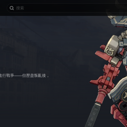
進行戰爭——但歷盡叛亂後，