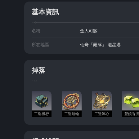
基本資訊
名稱
金人司閽
所在地區
仙舟「羅浮」-迴星港
掉落
工造機杼
工造迴輪
工造渾心
豐饒香