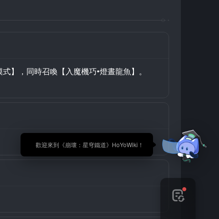
式】，同時召喚【入魔機巧•燈晝龍魚】。
🎉 歡迎來到《崩壞：星穹鐵道》HoYoWiki！