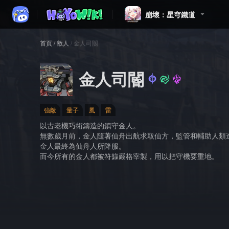
崩壞：星穹鐵道
首頁
/
敵人
/
金人司閽
金人司閽
強敵
量子
風
雷
以古老機巧術鑄造的鎮守金人。
無數歲月前，金人隨著仙舟出航求取仙方，監管和輔助人類
金人最終為仙舟人所降服。
而今所有的金人都被符籙嚴格宰製，用以把守機要重地。