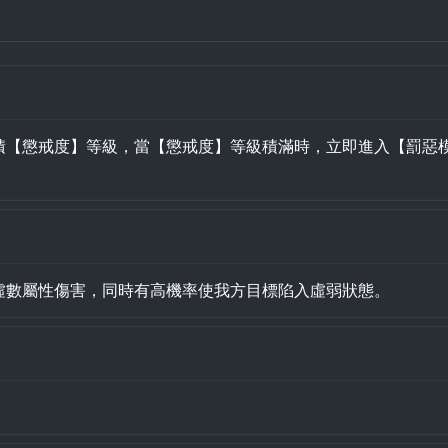
積【懲戒度】等級，當【懲戒度】等級積滿時，立即進入【罰惡模
虛數屬性傷害，同時有高機率使我方目標陷入虛弱狀態。