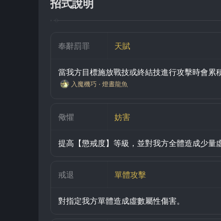
招式說明
奉辭罰罪
天賦
當我方目標施放戰技或終結技進行攻擊時會累
入魔機巧 ‧ 燈晝龍魚
儆懼
妨害
提高【懲戒度】等級，並對我方全體造成少量
戒退
單體攻擊
對指定我方單體造成虛數屬性傷害。