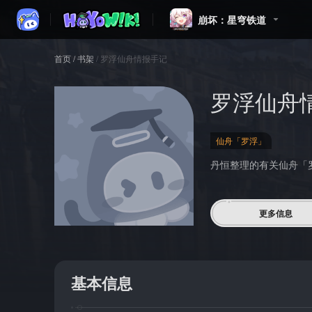
崩坏：星穹铁道
首页
/
书架
/
罗浮仙舟情报手记
罗浮仙舟
仙舟「罗浮」
丹恒整理的有关仙舟「
更多信息
基本信息