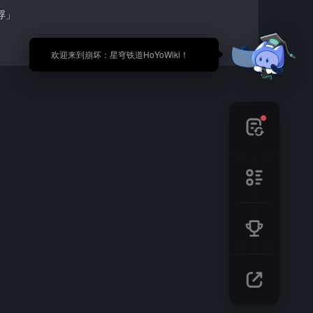
浮」
🎉 欢迎来到崩坏：星穹铁道HoYoWiki！