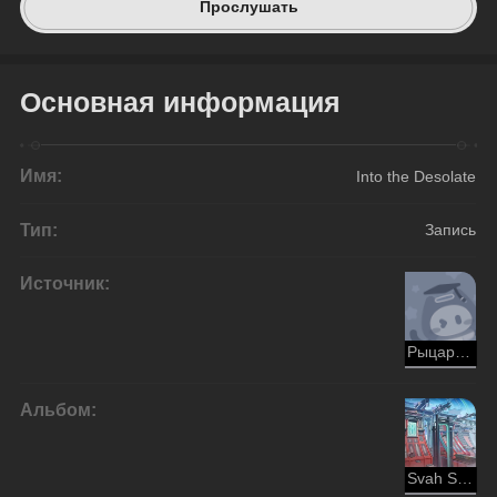
Прослушать
Основная информация
Имя:
Into the Desolate
Тип:
Запись
Источник:
Рыцарь-чужестранец
Альбом:
Svah Sanishyu