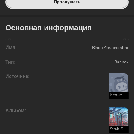
Прослушать
Основная информация
Имя:
Blade Abracadabra
Тип:
Запись
Источник:
Испытание ледяного клинка
Альбом:
Svah Sanishyu