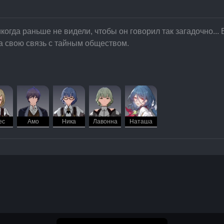
огда раньше не видели, чтобы он говорил так загадочно... 
а свою связь с тайным обществом.
ес
Амо
Ника
Лавонна
Наташа