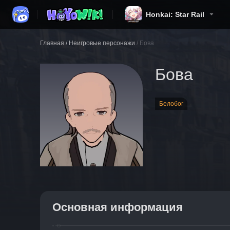
Honkai: Star Rail
Главная
/
Неигровые персонажи
/
Бова
Бова
Белобог
Основная информация