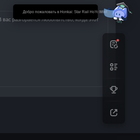
🎉 Добро пожаловать в Honkai: Star Rail HoYoWiki!
В вас разгорается любопытство, когда этот 