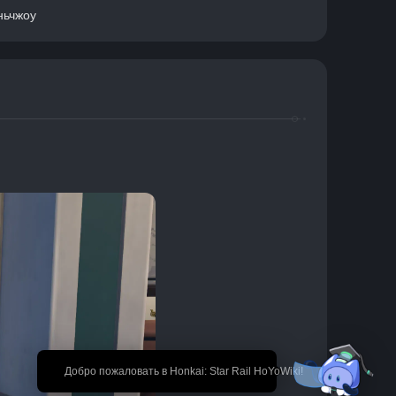
ньчжоу
🎉 Добро пожаловать в Honkai: Star Rail HoYoWiki!