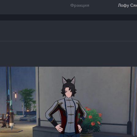
Фракция
Лофу Ся