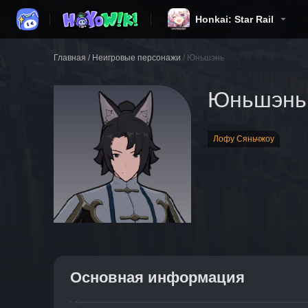
Honkai: Star Rail
Главная
/
Неигровые персонажи
/
Юньшэнь
Юньшэнь
Лофу Сяньчжоу
Основная информация