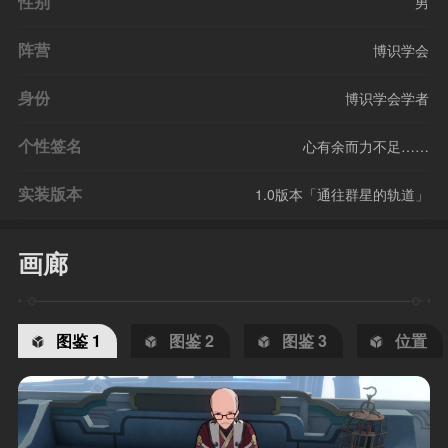
性别
男
阵营
博识学会
身份
博识学会学者
个性签名
心有余而力不足……
实装版本
1.0版本「通往群星的轨道」
画廊
图鉴 1
图鉴 2
图鉴 3
位置