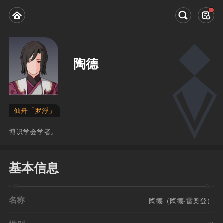
陶德
仙舟「罗浮」
博识学会学者。
基本信息
名称
陶德（陶德·雷奥登）