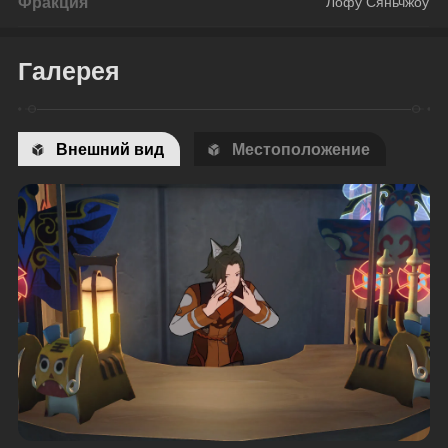
Фракция
Лофу Сяньчжоу
Галерея
Внешний вид
Местоположение