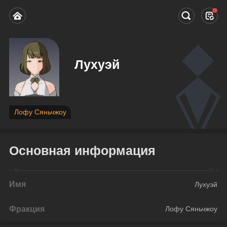
Лухуэй
Лофу Сяньчжоу
Основная информация
Имя
Лухуэй
Фракция
Лофу Сяньчжоу