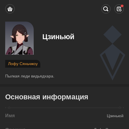
Цзиньюй
Лофу Сяньчжоу
Пылкая леди видьядхара.
Основная информация
Имя
Цзиньюй