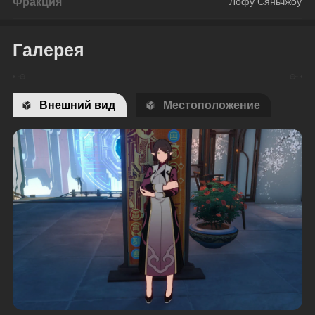
Фракция
Лофу Сяньчжоу
Галерея
Внешний вид
Местоположение