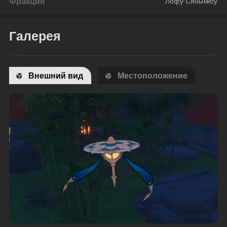
Фракция
Лофу Сяньчжоу
Галерея
Внешний вид
Местоположение