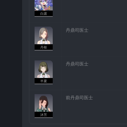
白露
丹鼎司医士
丹枢
丹鼎司医士
半夏
前丹鼎司医士
沐芳