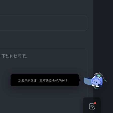
一下如何处理吧。
🎉 欢迎来到崩坏：星穹铁道HoYoWiki！