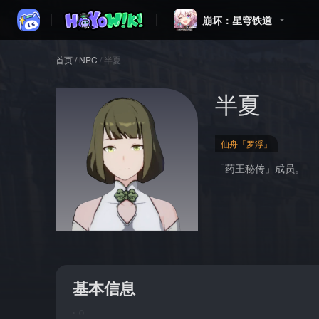
崩坏：星穹铁道
首页
/
NPC
/
半夏
半夏
仙舟「罗浮」
「药王秘传」成员。
基本信息