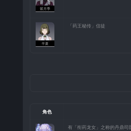
紫月季
「药王秘传」信徒
半夏
角色
有「衔药龙女」之称的丹鼎司