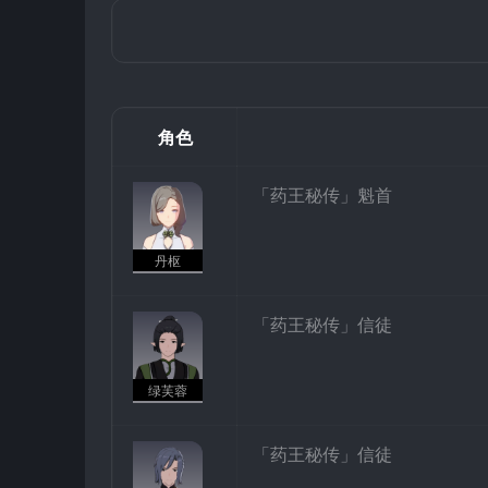
角色
「药王秘传」魁首
丹枢
「药王秘传」信徒
绿芙蓉
「药王秘传」信徒