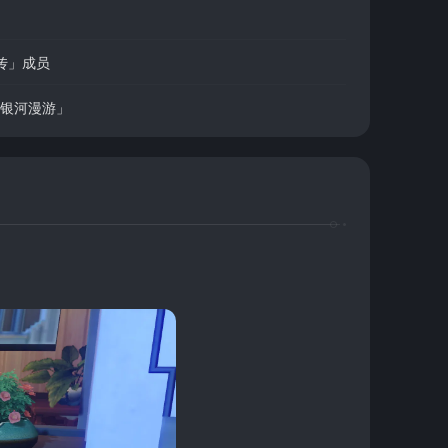
传」成员
「银河漫游」