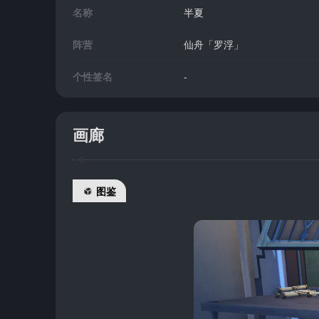
名称
半夏
阵营
仙舟「罗浮」
个性签名
-
画廊
图鉴