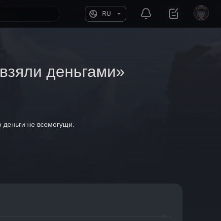
RU
 взяли деньгами»
о деньги не всемогущи.