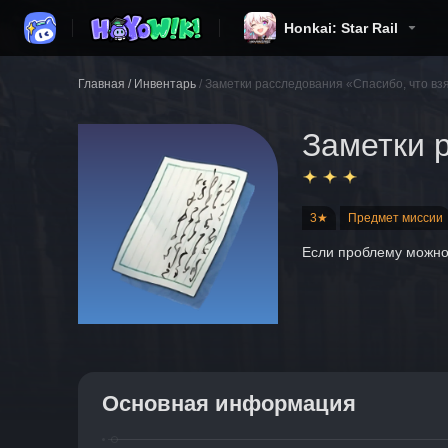
Honkai: Star Rail
Главная
/
Инвентарь
/
Заметки расследования «Спасибо, что вз
Заметки 
3★
Предмет миссии
Если проблему можно 
Основная информация