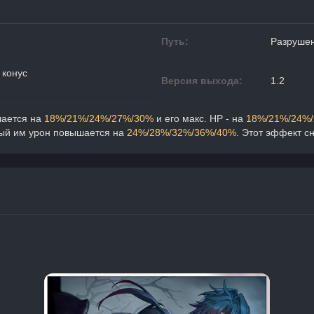
Путь:
Разруше
 конус
Версия выхода:
1.2
ается на 
18%/21%/24%/27%/30%
 и его макс. НР - на 
18%/21%/24%
ый им урон повышается на 
24%/28%/32%/36%/40%
. Этот эффект сн