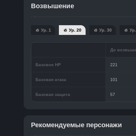
Возвышение
Ур. 1
Ур. 20
Ур. 30
Ур.
До возвыш
Базовое HP
221
Базовая атака
101
Базовая защита
57
Рекомендуемые персонажи