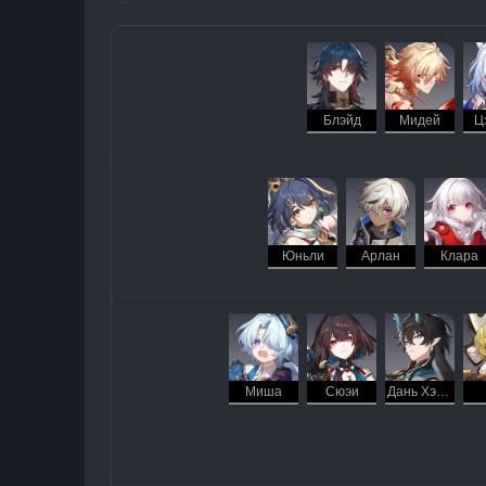
Блэйд
Мидей
Ц
Юньли
Арлан
Клара
Миша
Сюэи
Дань Хэн: Пожиратель Луны