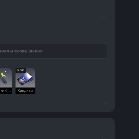
риалы возвышения
5 000
Ростки бессмертия
Кредиты