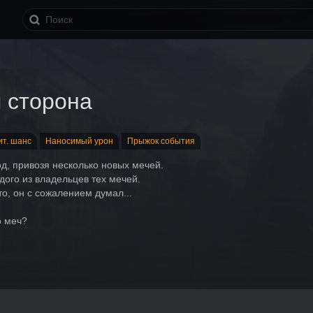
 сторона
ит. шанс
Наносимый урон
Прыжок события
д, привозя несколько новых мечей. 
дого из владельцев тех мечей.
о, он с сожалением думал...
о меч?