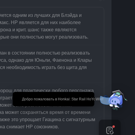
яется одним из лучших для Блэйда и 
акс. НР является для них наиболее 
она и крит. шанс также являются 
рые они полностью могут реализовать.
лан в состоянии полностью реализовать 
уса, однако для Юньли, Фаенона и Клары 
я необходимость играть без щита для 
хорош для практически любого персонажа 
грает от нанесения крит. урона 
🎉 Добро пожаловать в Honkai: Star Rail HoYoWiki!
может быть реализован многими 
на может сохраняться время от времени 
акже это упрощает Гиацина с сигнатурным 
она снимает НР союзников.