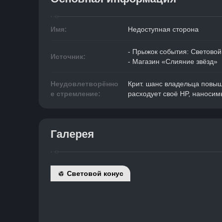
Имя:
Недоступная сторона
- Прыжок события: Световой
Источник:
- Магазин «Слияние звёзд»
Неудовлетворённо
Крит. шанс владельца повыш
е стремление:
расходует своё HP, наносим
Галерея
Световой конус