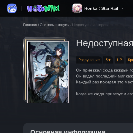
Honkai: Star Rail
Главная
/
Световые конусы
/
Недоступная сторона
Недоступная
Разрушение
5★
HP
Кр
Он приезжал сюда каждый го
Он видел последний миг каж
Каждый раз покидая это мест
Когда же сюда привезут и ег
Основная информация