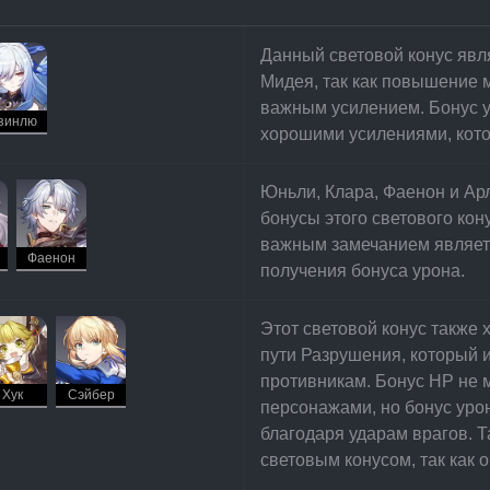
Данный световой конус явл
Мидея, так как повышение м
важным усилением. Бонус ур
зинлю
хорошими усилениями, кото
Юньли, Клара, Фаенон и Ар
бонусы этого светового кон
важным замечанием являетс
Фаенон
получения бонуса урона.
Этот световой конус также 
пути Разрушения, который и
противникам. Бонус НР не 
Хук
Сэйбер
персонажами, но бонус уро
благодаря ударам врагов. Т
световым конусом, так как 