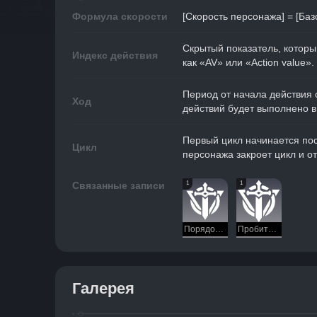
Формула скорости
[Скорость персонажа] = [Базо
Скрытый показатель, которы
Индекс действия
как «AV» или «Action value».
Период от начала действия 
Ход
действий будет выполнено в 
Первый цикл начинается пос
Цикл
персонажа закроет цикл и о
1
1
Связанные записи
Порядок действий
Пробитие уязвимости
Галерея