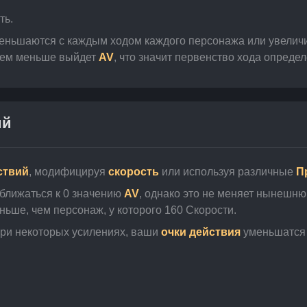
ть.
меньшаются с каждым ходом каждого персонажа или увеличи
тем меньше выйдет 
AV
, что значит первенство хода опреде
ий
ствий
, модифицируя 
скорость
 или используя различные 
П
ближаться к 0 значению 
AV
, однако это не меняет нынешню
ньше, чем персонаж, у которого 160 Скорости.
при некоторых усилениях, ваши 
очки действия
 уменьшатся 