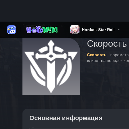
Honkai: Star Rail
Главная
/
Бой
/
Скорость
Скорость
Скорость
 - парамет
влияет на порядок хо
Основная информация