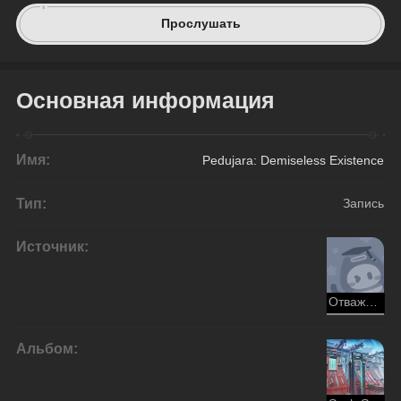
Прослушать
Основная информация
Имя:
Pedujara: Demiseless Existence
Тип:
Запись
Источник:
Отважный дракон в безбрежном океане
Альбом: