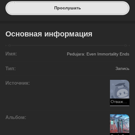
Прослушать
Основная информация
Имя:
Pedujara: Even Immortality Ends
Тип:
Запись
Источник:
Отважный дракон в безбрежном океане
Альбом: