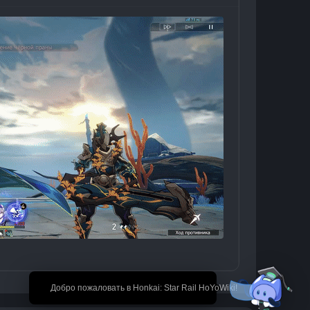
🎉 Добро пожаловать в Honkai: Star Rail HoYoWiki!