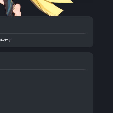
ньчжоу