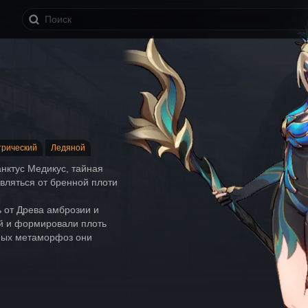
трический
Ледяной
нктус Медикус, тайная 
вляться от бренной плоти 
 от Древа амброзии и 
й и формировали плоть 
ных метаморфоз они 