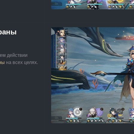
раны
ем действии 
ны
 на всех целях.