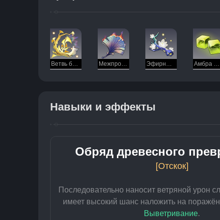
Ветвь бессмертной славы
Межпространственный лист
Эфирный цветок бессмертия
Амбра Изобилия
Навыки и эффекты
Обряд древесного пре
[Отскок]
Последовательно наносит ветряной урон с
имеет высокий шанс наложить на поражён
Выветривание
.