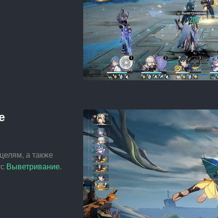
е
целям, а также 
с 
Выветривание
.