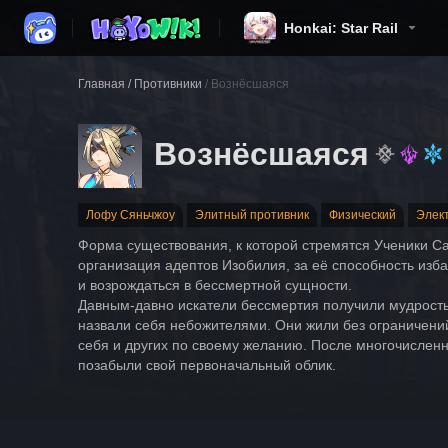
Honkai: Star Rail
Главная
/
Противники
/
Вознёсшаяся
Вознёсшаяся
Лофу Сяньчжоу
Элитный противник
Физический
Элек
Форма существования, к которой стремятся Ученики Са
организация адептов Изобилия, за её способность изба
и возрождаться в бессмертной сущности.
Давным-давно искатели бессмертия получили мудрость
назвали себя небожителями. Они жили без ограничени
себя и других по своему желанию. После многочислен
позабыли свой первоначальный облик.