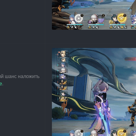
ий шанс наложить 
е
.