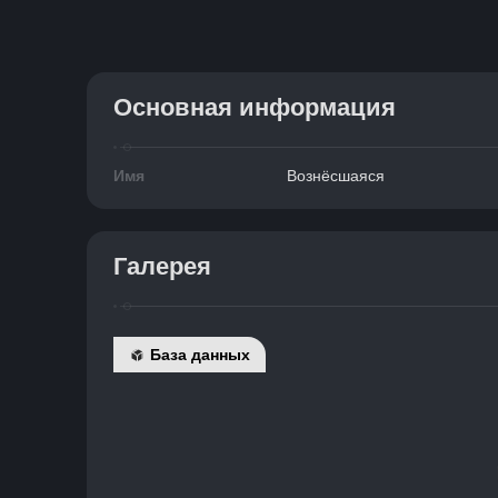
Основная информация
Имя
Вознёсшаяся
Галерея
База данных